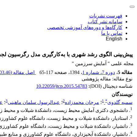
فهرست نشریات
سامانه نشر کتاب
کارگاه‌ها و دوره‌های آموزشی تخصصی
تماس با ما
English
پیش‌بینی الگوی رشد شهری با به‌کارگیری مدل رگرسیون لج
مجله علمی " آمایش سرزمین "
مقاله 5
،
دوره 7، شماره 1
، 1394
، صفحه
65-117
اصل مقاله (
03.46 K
نوع مقاله: مقاله پژوهشی
شناسه دیجیتال (DOI):
10.22059/jtcp.2015.54783
نویسندگان
3
2
1
*
سمیه گلدوی
؛
مرجان محمدزاده
؛
عبدالرسول سلمان ماهینی
؛
عل
1
. دانشجوی دکتری آمایش محیط زیست، دانشکدة شیلات و محیط زیس
2
. استادیار، دانشکدة شیلات و محیط زیست، دانشگاه علوم کشاورزی 
3
. دانشیار، دانشکدة شیلات و محیط زیست، دانشگاه علوم کشاورزی و
4
. دانشیار، دانشکدة آبخیزداری، دانشگاه علوم کشاورزی و منابع طبی