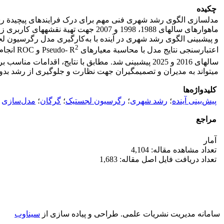
چکیده
مدل­سازی الگوی رشد شهری فنی مهم برای درک فرایندهای پیچیدة رش
و پیش­بینی الگوی رشد شهری در آینده با به‌کارگیری مدل رگرسیون 
2
اعتبارسنجی نتایج مدل با محاسبة معیارهای Pseudo- R
و ROC انجام گرفت. مقدار این معیارها به ترتیب، بیش از 27
سال‏های 2016 و 2025 پیش‏بینی شد. مطابق با نتایج، 
می‏تواند به مدیران و تصمیم‏گیران جهت نظارت و جلوگیری از رشد ب
کلیدواژه‌ها
پیش‌بینی آینده
؛
رشد شهری
؛
رگرسیون لجستیک
؛
گرگان
؛
مدل‌سازی
مراجع
آمار
تعداد مشاهده مقاله: 4,104
تعداد دریافت فایل اصل مقاله: 1,683
سامانه مدیریت نشریات علمی.
طراحی و پیاده سازی از
سیناوب