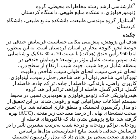
2
کارشناسی ارشد رشته مخاطرات محیطی، گروه
ژئومورفولوژی، دانشکده منابع طبیعی، دانشگاه کردستان
3
استادیار گروه مهندسی طبیعت، دانشکده منابع طبیعی، دانشگاه
کردستان
چکیده
هدف این پژوهش، پیش‌بینی مکانی حساسیت فرسایش خندقی در
حوضۀ آبخیز کلوچه بیجار در استان کردستان است. به این منظور،
ابتدا 950 رأس خندق (هدکت) با نسبت 70 به 30 تفکیک و شناسایی
شد. سپس بیست عامل مؤثر بر توسعۀ فرسایش خندقی در
منطقه شامل درجۀ شیب، جهت شیب، ارتفاع از سطح دریا،
انحنای عرضی شیب، انحنای طولی شیب، شاخص رطوبت
توپوگرافی، شاخص توان آبراهه، شاخص حمل رسوب، لیتولوژی،
کاربری اراضی، بارندگی، فاصله از جاده، تراکم جاده، فاصله از
گسل، تراکم گسل، فاصله از آبراهه، تراکم آبراهه، گروه
هیدرولوژیکی خاک، ژئومورفولوژی و نفوذپذیری نسبی در محیط
سیستم اطلاعات جغرافیایی تهیه و رقومی شدند. در این تحقیق از
دو مدل رگرسیون لجستیک و منطق فازی استفاده شد. برای تعیین
صحت نقشه‌های نهایی از درصد مساحت زیر منحنی (AUC) بهره
گرفته شد.
نتایج پژوهش نشان داد که فاکتورهای فاصله از
رودخانه، تراکم رودخانه و درجۀ شیب به‌ترتیب بیشترین تأثیر را در
فرسایش خندقی داشتند. نتایج اعتبارسنجی مدل‌ها براساس
داده‌های صحت‌سنجی نیز نشان داد که مدل رگرسیون لجستیک