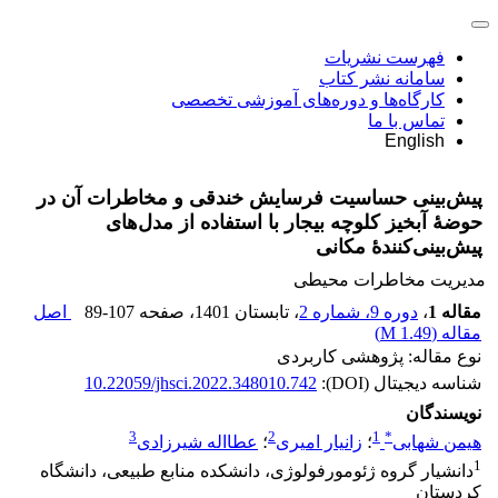
فهرست نشریات
سامانه نشر کتاب
کارگاه‌ها و دوره‌های آموزشی تخصصی
تماس با ما
English
پیش‌بینی حساسیت فرسایش خندقی و مخاطرات آن در
حوضۀ آبخیز کلوچه بیجار با استفاده از مدل‌های
پیش‌بینی‌کنندۀ مکانی
مدیریت مخاطرات محیطی
مقاله 1
،
دوره 9، شماره 2
، تابستان 1401
، صفحه
89-107
اصل
مقاله (
1.49 M
)
نوع مقاله: پژوهشی کاربردی
شناسه دیجیتال (DOI):
10.22059/jhsci.2022.348010.742
نویسندگان
3
2
1
*
هیمن شهابی
؛
زانیار امیری
؛
عطااله شیرزادی
1
دانشیار گروه ژئومورفولوژی، دانشکده منابع طبیعی، دانشگاه
کردستان