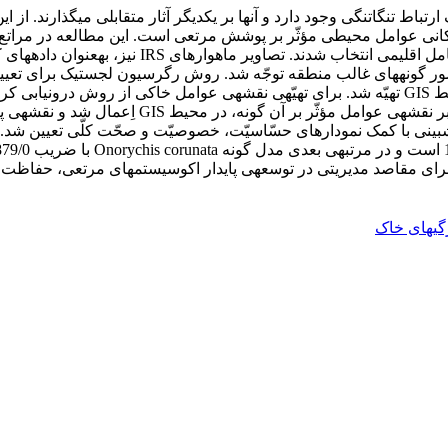
 تنگاتنگی وجود دارد و آنها بر یکدیگر آثار متقابلی می‏گذارند. از ا
ای طبقه‏بندی حضور و عدم حضور گونه‏ها در تهیّه‎ی‎ نقشه‎ی پیش‏بینی با کمک نمودارهای حسّاسیّت، خصو
گی‏های خاک