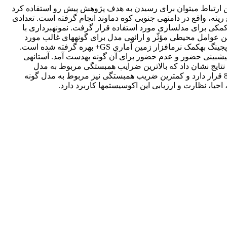
ین ارتباط می‏توان برای رسیدن به هدف پژوهش پیش رو استفاده کرد
که همانا پیش‏بینی مکانی گونه‏های گیاهی مرتعی، بر اساس تغییرات مکانی عوامل محیطی مؤثّر بر پوشش مرتعی است. این مطالعه در مراتع رینه، واقع در دامنه‎ی جنوبی کوه دماوند انجام گرفته است. تعدادی
از عوامل محیطی شامل 16 ویژگی خاک، 3 عامل توپوگرافیک و 16 عامل اقلیمی انتخاب شدند. تصاویر ماهواره‏ای IRS نیز، به‎عنوان داده‏های کمکی برای مدل‎سازی مورد استفاده قرار گرفت. نمونه‏برداری با
روش طبقه‏بندی تصادفی مساوی انجام گرفت و به حضور و عدم حضور گونه‏های غالب منطقه توجّه شد. روش رگرسیون لجستیک برای تعیین عوامل محیطی مؤثّر و ارائه‎ی مدل برای گونه‏های غالب مورد
استفاده قرار گرفت. نقشه‏های عوامل محیطی مؤثّر بر گونه‏ها در محیط GIS تهیّه‎ شد. برای تهیّه‎‎ی نقشه‎ی عوامل خاکی از روش درون‎یابی کریجینگ به‎کمک نرم‏افزار زمین آماری GS+ بهره گرفته شده است.
برای تهیّه‎‎ی نقشه‎ی پیش‏بینی تیپ‏های گیاهی، مدل گونه‎ی غالب هر تیپ بر نقشه‎ی عوامل مؤثّر بر آن گونه، در محیط GIS اِعمال شد و نقشه‎ی پیش‏بینی حضور و عدم حضور برای آن گونه به‎دست آمد. آستانه‎ی
صیّت و صحّت کلّی تعیین شد. نتایج نشان داد که بالاترین ضرایب همبستگی مربوط به مدل
گونه‌های گراس چندساله و Acantholimon demawendicum با ضریب 1 است و در مرتبه‎ی بعدی مدل گونه Onorychis corunata با ضریب 879/0 قرار دارد و کمترین ضریب همبستگی نیز مربوط به مدل گونه