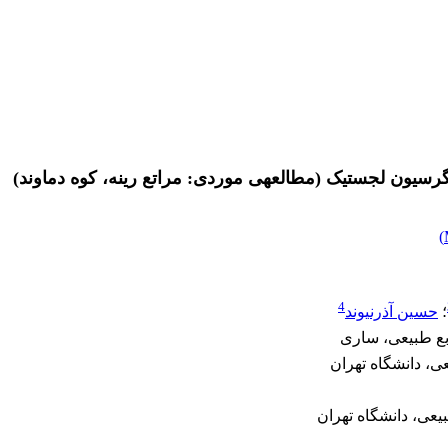
)
4
؛
حسین آذرنیوند
بع طبیعی، ساری