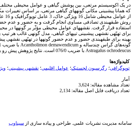
در یک اکوسیستم مرتعی، بین پوشش گیاهی و عوامل محیطی مختلف ارتباط
بهینه بر
Astragalus ochrodeucus با ضریب 076/0 است. نتایج پژوهش پیش رو برای مقاصد مدیریتی در توسعه‎ی پایدار اکوسیستم‏های مرتعی، حفاظت، احیا، نظارت و ارزیابی این اکوسیستم‏ها کاربرد دارد.
کلیدواژه‌ها
توپوگرافی
؛
رگرسیون لجستیک
؛
عوامل اقلیمی
؛
نقشه‎ی پیش‏بینی
؛
ویژ
آمار
تعداد مشاهده مقاله: 3,624
تعداد دریافت فایل اصل مقاله: 2,134
سامانه مدیریت نشریات علمی.
طراحی و پیاده سازی از
سیناوب