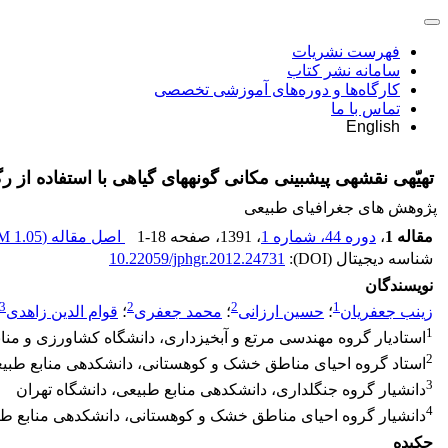
فهرست نشریات
سامانه نشر کتاب
کارگاه‌ها و دوره‌های آموزشی تخصصی
تماس با ما
English
تهیّه‎ی نقشه‎ی پیش‏بینی مکانی گونه‏های گیاهی با استفاده از رگرسیون لجستیک (مطالعه‎ی موردی: مراتع رینه، کوه دماوند)
پژوهش های جغرافیای طبیعی
مقاله 1
،
دوره 44، شماره 1
، 1391
، صفحه
1-18
اصل مقاله (
1.05 M
شناسه دیجیتال (DOI):
10.22059/jphgr.2012.24731
نویسندگان
3
2
2
1
زینب جعفریان
؛
حسین ارزانی
؛
محمد جعفری
؛
قوام الدین زاهدی
1
استادیار گروه مهندسی مرتع و آبخیزداری، دانشگاه کشاورزی و منا
2
استاد گروه احیای مناطق خشک و کوهستانی، دانشکده‎ی منابع طبیعی، دانشگاه تهران
3
دانشیار گروه جنگلداری، دانشکده‎ی منابع طبیعی، دانشگاه تهران
4
دانشیار گروه احیای مناطق خشک و کوهستانی، دانشکده‎ی منابع طبیعی، دانشگاه تهران
چکیده