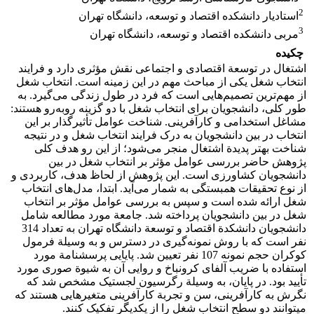
2
استادیار دانشکده اقتصاد و توسعه، دانشگاه تهران
3
مربی دانشکده اقتصاد و توسعه، دانشگاه تهران
چکیده
اشتغال در توسعة اقتصادی و اجتماعی نقش مؤثری دارد و فرایند
انتخاب ‌شغل یکی از مباحث مهم در این زمینه است. انتخاب‌ شغل
از مهم‌ترین تصمیم‌هایی است که فرد در طول زندگی می‌گیرد. به
‌طور کلی، دانشجویان برای انتخاب ‌شغل با دو گزینه روبه‌رو هستند:
مشاغل استخدامی و کارآفرینی. شناخت عوامل تأثیرگذار بر این
انتخاب در بین دانشجویان به درک فرایند انتخاب ‌شغل و در نتیجه
شناخت بهتر پدیدة اشتغال منجر می‌شود؛ از این ‌رو هدف کلی
پژوهش حاضر بررسی عوامل مؤثر بر انتخاب‌ شغل در بین
دانشجویان کشاورزی است. این پژوهش از لحاظ هدف، کاربردی و
از نوع تحقیقات همبستگی به شمار می‌آید. ابتدا، مدل‌های انتخاب‌
شغل ارائه شده است و سپس به بررسی عوامل مؤثر بر انتخاب‌
شغل در بین دانشجویان پرداخته شد. جامعة مورد مطالعه شامل
دانشجویان دانشکدة اقتصاد و توسعة دانشگاه تهران به تعداد 314
نفر است که با روش نمونه‌گیری در دسترس و به وسیلة فرمول
کوکران حجم ‌نمونه 107 نفر تعیین شد. پایایی پرسشنامة مورد
استفاده با ضریب آلفای ‌کرونباخ و روایی آن به شیوة صوری مورد
تأیید بود. در پایان، به وسیلة رگرسیون لجستیک مشخص شد که
نگرش به کارآفرینی، سن و تجربة ‌کارآفرینی متغیرهایی هستند که
می‎توانند دو سطح انتخاب‌ شغل را از یکدیگر تفکیک کنند.