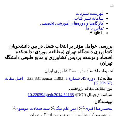
فهرست نشریات
سامانه نشر کتاب
کارگاه‌ها و دوره‌های آموزشی تخصصی
تماس با ما
English
بررسی عوامل مؤثر بر انتخاب ‌شغل در بین دانشجویان
کشاورزی دانشگاه تهران (مطالعه موردی: دانشکده
اقتصاد و توسعه پردیس کشاورزی و منابع طبیعی دانشگاه
تهران)
تحقیقات اقتصاد و توسعه کشاورزی ایران
مقاله 12
،
دوره 45، شماره 2
، 1393
، صفحه
323-331
اصل مقاله
)
594.67 K
(
نوع مقاله: مقاله پژوهشی
شناسه دیجیتال (DOI):
10.22059/ijaedr.2014.52168
نویسندگان
3
2
1
*
محمدرضا اکبری
؛
امیر علم بیگی
؛
سید سعادت موسوی
1
دانشجوی کارشناسی ارشد ترویج، دانشگاه تهران