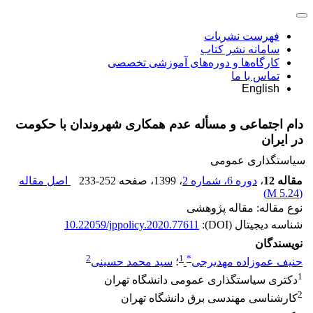
فهرست نشریات
سامانه نشر کتاب
کارگاه‌ها و دوره‌های آموزشی تخصصی
تماس با ما
English
دام اجتماعی و مسأله عدم همکاری شهروندان با حکومت
در ایران
سیاستگذاری عمومی
مقاله 12
،
دوره 6، شماره 2
، 1399
، صفحه
233-252
اصل مقاله
)
5.24 M
(
نوع مقاله: مقاله پژوهشی
شناسه دیجیتال (DOI):
10.22059/jppolicy.2020.77611
نویسندگان
2
1
*
حنیف عموزاده مهدیرجی
؛
سید محمد حسینی
1
دکتری سیاستگذاری عمومی دانشگاه تهران
2
کارشناسی مهندسی برق دانشگاه تهران