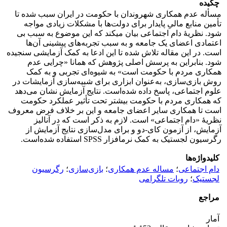
چکیده
مسأله عدم همکاری شهروندان با حکومت در ایران سبب شده تا
تأمین منابع مالیِ پایدار برای دولت­‌ها با مشکلات زیادی مواجه
شود. نظریۀ دام اجتماعی بیان می­کند که این موضوع به سبب بی­‌
اعتمادی اعضای یک جامعه و به سبب تجربه­‌های پیشینی آن­‌ها
است. در این مقاله تلاش شده تا این ادعا به کمک آزمایشی سنجیده
شود. بنابراین به پرسش اصلی پژوهش که همانا «چرایی عدم
همکاری مردم با حکومت است» به شیوه‌­ای تجربی و به کمک
روش بازی­‌سازی، به‌­عنوان ابزاری برای شبیه­‌سازی آزمایشات در
علوم اجتماعی، پاسخ داده شده‌است. نتایج آزمایش نشان می­‌دهد
که همکاری مردم با حکومت بیشتر تحت تأثیر عملکرد حکومت
است تا همکاری سایر اعضای جامعه و این بر خلاف فرض معروف
نظریۀ «دام اجتماعی» است. لازم به ذکر است که در آنالیز
آزمایش، از آزمون کای-دو و برای مدل‌سازی نتایج آزمایش از
رگرسیون لجستیک به کمک نرم­افزار SPSS استفاده شده‌است.
کلیدواژه‌ها
دام اجتماعی
؛
مساله عدم همکاری
؛
بازی‌سازی
؛
رگرسیون
لجستیک
؛
روبات تلگرامی
مراجع
آمار