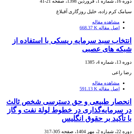
دوره 16، شماره 1، فروردین 1398، صفحه
21-41
سیامک کرم زاده، خلیل روزگاری آقبلاغ
مشاهده مقاله
اصل مقاله
668.37 K
انتخاب سبد سرمایه ریسکی با استفاده از
شبکه های عصبی
دوره 13، شماره 4، 1385
رضا راعی
مشاهده مقاله
اصل مقاله
591.13 K
انحصار طبیعی و حق دسترسی شخص ثالث
در سرمایه‌گذاری در خطوط لولة نفت و گاز
با تأکید بر حقوق انگلیس
دوره 22، شماره 2، مهر 1404، صفحه
305-317