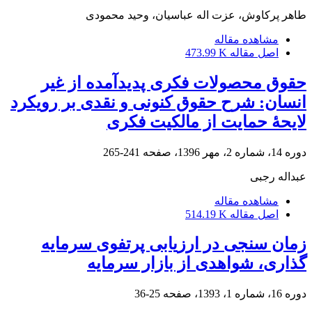
طاهر پرکاوش، عزت اله عباسیان، وحید محمودی
مشاهده مقاله
اصل مقاله
473.99 K
حقوق محصولات فکری پدیدآمده از غیر
انسان:‏ شرح حقوق کنونی و نقدی بر رویکرد
لایحۀ حمایت از مالکیت فکری
دوره 14، شماره 2، مهر 1396، صفحه
241-265
عبداله رجبی
مشاهده مقاله
اصل مقاله
514.19 K
زمان‏ سنجی در ارزیابی پرتفوی سرمایه
‏گذاری، شواهدی از بازار سرمایه
دوره 16، شماره 1، 1393، صفحه
25-36