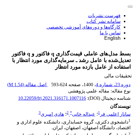
فهرست نشریات
سامانه نشر کتاب
کارگاه‌ها و دوره‌های آموزشی تخصصی
تماس با ما
English
بسط مدل‌های عاملی قیمت‌گذاری q فاکتور و q فاکتور
تعدیل‌شده با عامل رشد ـ سرمایه‌گذاری مورد انتظار با
استفاده از عامل بازده مورد انتظار
تحقیقات مالی
دوره 23، شماره 4
، 1400
، صفحه
593-624
اصل مقاله (
1.54 M
)
نوع مقاله: مقاله علمی پژوهشی
شناسه دیجیتال (DOI):
10.22059/frj.2021.316171.1007116
نویسندگان
3
2
*
1
ساناز اعلمی فر
؛
عبداله خانی
؛
هادی امیری
1
دانشجوی دکتری، گروه حسابداری، دانشکده علوم اداری و
اقتصاد، دانشگاه اصفهان، اصفهان، ایران.
2