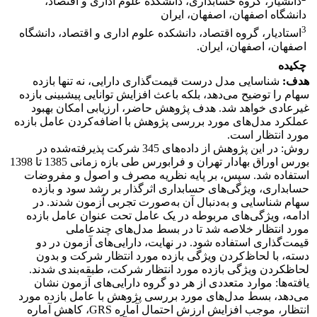
دانشیار، گروه حسابداری، دانشکده علوم اداری و اقتصاد،
دانشگاه اصفهان، اصفهان، ایران
3
استادیار، گروه اقتصاد، دانشکده علوم اداری و اقتصاد، دانشگاه
اصفهان، اصفهان، ایران.
چکیده
هدف:
شناسایی مدل درست قیمت‌گذاری دارایی، نه تنها بازده
سهام را توضیح می‌دهد، بلکه باعث افزایش توانایی پیش‎بینی بازده
غیرعادی خواهد شد. هدف پژوهش حاضر، ارزیابی امکان بهبود
عملکرد مدل‌های مورد بررسی پژوهش با اضافه‌کردن عامل بازده
مورد انتظار است.
روش: در این پژوهش از داده‌های 345 شرکت پذیرفته‌شده در
بورس اوراق بهادار تهران و فرابورس طی بازه زمانی 1385 تا 1398
استفاده شد. سپس، بر پایه نظریه مصرف و اصول و مفروضات
حسابداری، ویژگی‌های حسابداری اثرگذار بر رشد سود و بازده
سهام شناسایی و به‌دنبال آن به‌صورت تجربی آزمون شدند. در
ادامه، ویژگی‌های مربوطه در یک عامل تحت عنوان عامل بازده
مورد انتظار خلاصه شد تا در بسط مدل‌های چندعاملی
قیمت‌گذاری استفاده شود. در نهایت، دارایی‌های آزمون در دو
دسته، با لحاظ‌کردن ویژگی بازده مورد انتظار شرکت و بدون
لحاظکردن ویژگی بازده مورد انتظار شرکت، طبقه‌بندی شدند.
یافته‌ها: موارد متعددی از هر دو گروه دارایی‌های آزمون نشان
می‌دهد، بسط مدل‌های مورد بررسی پژوهش با عامل بازده مورد
انتظار، موجب افزایش ارزش احتمال آماره GRS، کاهش آماره