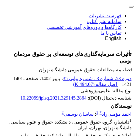
فهرست نشریات
سامانه نشر کتاب
کارگاه‌ها و دوره‌های آموزشی تخصصی
تماس با ما
English
تأثیرات سرمایه‌گذاری‌های توسعه‌ای بر حقوق مردمان
بومی
فصلنامه مطالعات حقوق عمومی دانشگاه تهران
دوره 53، شماره 3 - شماره پیاپی 35
، پاییز 1402
، صفحه
1401-
1421
اصل مقاله (
494.67 K
)
نوع مقاله: علمی-پژوهشی
شناسه دیجیتال (DOI):
10.22059/jplsq.2021.329145.2864
نویسندگان
2
1
*
احمد مؤمنی‌راد
؛
ساسان یوسفی
1
دانشیار، گروه حقوق عمومی، دانشکدة حقوق و علوم سیاسی،
دانشگاه تهران، تهران، ایران
2
دانشجوی دکتری حقوق بین‌الملل، دانشکدة حقوق و علوم