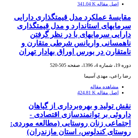
اصل مقاله
341.04 K
مقایسۀ عملکرد مدل قیمت‎گذاری دارایی
سرمایه‎ای استاندارد و مدل قیمت‎گذاری
دارایی سرمایه‎ای با در نظر گرفتن
ناهمسانی واریانس شرطی متقارن و
نامتقارن در بورس اوراق بهادار تهران
دوره 19، شماره 4، 1396، صفحه
505-520
رضا راعی، مهدی آسیما
مشاهده مقاله
اصل مقاله
424.81 K
نقش تولید و بهره‌برداری از گیاهان
داروئی بر توانمندسازی اقتصادی -
اجتماعی زنان روستایی (مطالعه موردی:
روستای کندلوس، استان مازندران)