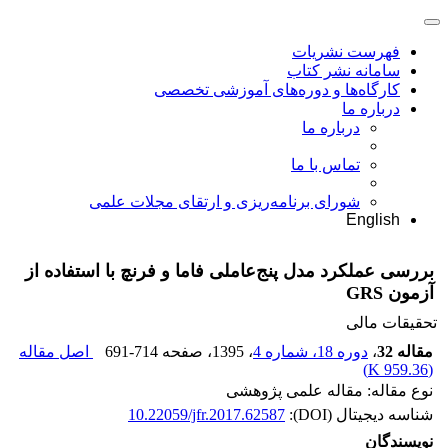
فهرست نشریات
سامانه نشر کتاب
کارگاه‌ها و دوره‌های آموزشی تخصصی
درباره ما
درباره ما
تماس با ما
شورای برنامه‌ریزی و ارتقای مجلات علمی
English
بررسی عملکرد مدل پنج‌عاملی فاما و فرنچ با استفاده از
آزمون GRS
تحقیقات مالی
مقاله 32
،
دوره 18، شماره 4
، 1395
، صفحه
691-714
اصل مقاله
)
959.36 K
(
نوع مقاله: مقاله علمی پژوهشی
شناسه دیجیتال (DOI):
10.22059/jfr.2017.62587
نویسندگان