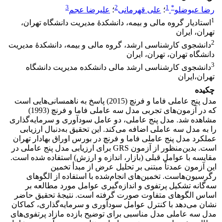
3
2
1
*
رضا عیوضلو
؛
علی قهرمانی
؛
علیرضا عجم
1
استادیار گروه مالی و بیمه، دانشکدۀ مدیریت دانشگاه تهران،
تهران، ایران
2
دانشجوی کارشناسی ‌ارشد، گروه مالی و بیمه، دانشکدۀ مدیریت
دانشگاه تهران، تهران، ایران
3
دانشجوی کارشناسی ارشد مالی دانشکده مدیریت دانشگاه
تهران،ایران
چکیده
مدل پنج عاملی فاما و فرنچ (2015) پاسخ به ناهمسانی‌هایی است
که در آزمون‌های تجربی مدل سه عاملی فاما و فرنچ (1993)
مشاهده شد. مدل پنج عاملی، دو عامل سودآوری و سرمایه‌گذاری
را به مدل سه عاملی اضافه می‌کند. این تحقیق به‌دنبال ارزیابی
عملکرد مدل پنج عاملی فاما و فرنچ در بورس اوراق بهادار تهران
است. بدین‌منظور از آزمون GRS برای ارزیابی مدل پنج عاملی در
مقایسه با عوامل قبلی (بازار، اندازه و ارزش) استفاده شده ‌است.
این آزمون عمدتاً مبتنی بر تحلیل عرض از مبدأ تخمین
رگرسیون‌هاست. تخمین‌های انجام‌شده با استفاده از الگوهای
سه‌گانه تشکیل پرتفوی و اندازه‌گیری عوامل مورد مطالعه بر
اساس الگوهای متفاوت صورت گرفته است. نتیجۀ تحقیق حاضر
نشان می‌دهد با کنترل عوامل سودآوری و سرمایه‌گذاری، کماکان
مدل سه عاملی مدل مناسبی برای توضیح بازده مازاد پرتفوی‌های