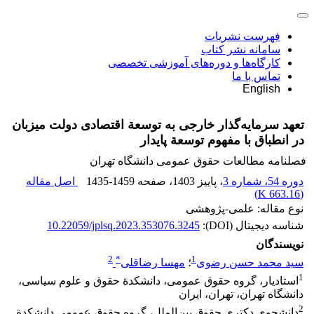
فهرست نشریات
سامانه نشر کتاب
کارگاه‌ها و دوره‌های آموزشی تخصصی
تماس با ما
English
تعهد سرمایه‌گذار خارجی به توسعة اقتصادی دولت میزبان
در انطباق با مفهوم توسعة پایدار
فصلنامه مطالعات حقوق عمومی دانشگاه تهران
دوره 54، شماره 3
، پاییز 1403
، صفحه
1435-1459
اصل مقاله
)
663.16 K
(
نوع مقاله: علمی-پژوهشی
شناسه دیجیتال (DOI):
10.22059/jplsq.2023.353076.3245
نویسندگان
2
*
1
سید محمد حسن رضوی
؛
مهسا رضاقلی
1
استادیار، گروه حقوق عمومی، دانشکدة حقوق و علوم سیاسی،
دانشگاه تهران، تهران، ایران
2
دانشجوی دکتری حقوق بین‌الملل، گروه حقوق عمومی دانشکدة