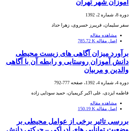
آموزان شهر تهران
دوره 8، شماره 2، 1392
سفر سلیمان، فریبرز خسروی، زهرا حداد
مشاهده مقاله
اصل مقاله
785.72 K
برآورد میزان آگاهی های زیست محیطی
دانش آموزان روستایی و رابطه آن با آگاهی
والدین و مربیان
دوره 4، شماره 4، 1392، صفحه
777-792
فاطمه ایزدی، علی اکبر کریمیان، حمید سودایی زاده
مشاهده مقاله
اصل مقاله
150.19 K
بررسی تاثیر برخی از عوامل محیطی بر
وضعیت توانایی های ادراکی – حرکتی دانش