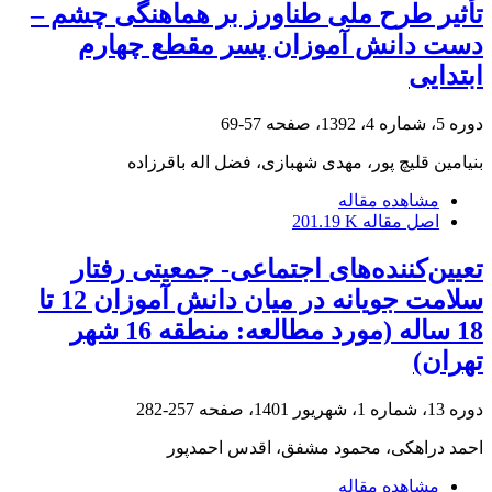
تأثیر طرح ملی طناورز بر هماهنگی چشم –
دست دانش آموزان پسر مقطع چهارم
ابتدایی
دوره 5، شماره 4، 1392، صفحه
57-69
بنیامین قلیچ پور، مهدی شهبازی، فضل اله باقرزاده
مشاهده مقاله
اصل مقاله
201.19 K
تعیین‌کننده‌های اجتماعی- جمعیتی رفتار
سلامت جویانه در میان دانش آموزان 12 تا
18 ساله (مورد مطالعه: منطقه 16 شهر
تهران)
دوره 13، شماره 1، شهریور 1401، صفحه
257-282
احمد دراهکی، محمود مشفق، اقدس احمدپور
مشاهده مقاله