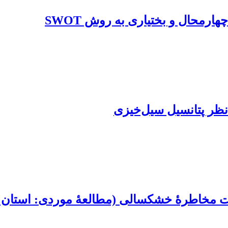
رمحال و بختیاری به روش SWOT
 نظر پتانسیل سیل‌خیزی
یت مخاطرۀ خشکسالی (مطالعۀ موردی: استان چ