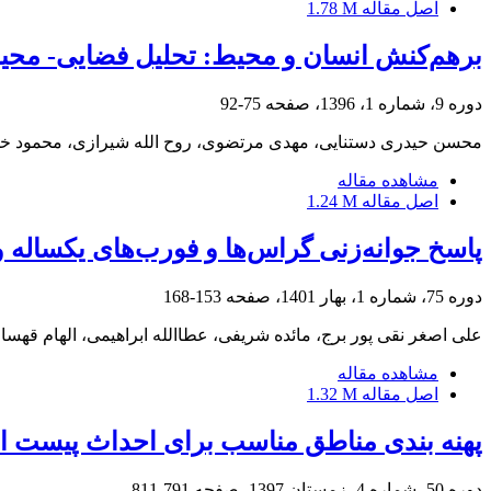
اصل مقاله
1.78 M
برهم‌کنش انسان و محیط: تحلیل فضایی- محی
دوره 9، شماره 1، 1396، صفحه
75-92
محسن حیدری دستنایی، مهدی مرتضوی، روح الله شیرازی، محمود 
مشاهده مقاله
اصل مقاله
1.24 M
پاسخ جوانه‌زنی گراس‌ها و فورب‌های یکساله 
دوره 75، شماره 1، بهار 1401، صفحه
153-168
علی اصغر نقی پور برج، مائده شریفی، عطاالله ابراهیمی، الهام قهساره
مشاهده مقاله
اصل مقاله
1.32 M
پهنه بندی مناطق مناسب برای احداث پیست ا
دوره 50، شماره 4، زمستان 1397، صفحه
791-811