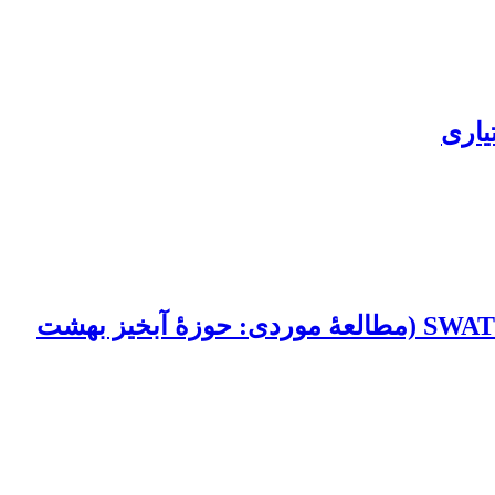
یاری
بررسی مقایسه‌ای نقش کاربری اراضی بر تولید رسوب و رواناب سطحی با استفاده از مدل SWAT (مطالعۀ موردی: حوزۀ آبخیز بهشت