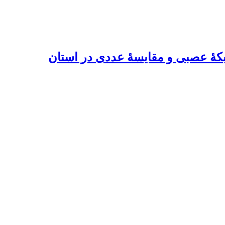
 زمانی شاخص‏های خشکسالی SPTI, SPI, SPEI با استفاده از روش‏های SOFM شبکۀ عصبی و مقایسۀ عددی در استان