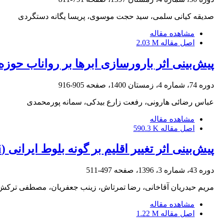
صدیقه کیانی سلمی، سید حجت موسوی، پریسا یگانه دستگردی
مشاهده مقاله
اصل مقاله
2.03 M
پیش‌بینی اثر بارورسازی ابرها بر رواناب حوزه آبخی
دوره 74، شماره 4، زمستان 1400، صفحه
905-916
عباس رضائی هارونی، رفعت زارع بیدکی، سمانه پورمحمدی
مشاهده مقاله
اصل مقاله
590.3 K
پیش‌بینی اثر تغییر اقلیم بر گونه بلوط ایرانی (Quercus brantii) با استفاده از مدل‌سازی پراکنش گونه‌ای به منظور برنامه‌ریزی حفاظتی
دوره 43، شماره 3، 1396، صفحه
497-511
مریم حیدریان آقاخانی، رضا تمرتاش، زینب جعفریان، مصطفی ترک
مشاهده مقاله
اصل مقاله
1.22 M