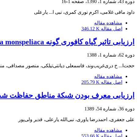
دوره 43، شماره 1، 1390، صفحه
1-16
داود مافی غلامی، اکرم نوری کمری، نبی ا... یارعلی
مشاهده مقاله
اصل مقاله
346.12 K
ارزیابی تاثیر گیاه کافوری گونه Camphorosma monspeliaca بر عناصر خاکی در استان چهارمحال و بختیاری
دوره 62، شماره 1، 1388
حجت‌ا... خ دری‌غریب‌وند، قاسمعلی دیانتی‌تیلکی، منصور مصداقی، م
مشاهده مقاله
اصل مقاله
205.79 K
ارزیابی معرف بودن شبکة مناطق حفاظت شده با
دوره 36، شماره 54، 1389
علی جعفری، احمد‌رضا یاوری، نبی‌الله یار‌علی، قدیر ولی‌پور
مشاهده مقاله
اصل مقاله
553.66 K