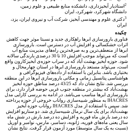
2
استادیار آبخیزداری، دانشکده منابع طبیعی و علوم زمین،
دانشگاه شهرکرد، شهرکرد، ایران
3
دکتری علوم و مهندسی آبخیز، شرکت آب و نیروی ایران، یزد،
ایران
چکیده
فناوری بارورسازی ابرها راهکاری جدید و نسبتا موثر جهت کاهش
اثرات خشکسالی و افزایش آب در دسترس است. بارورسازی
ابرها از منعطف‌ترین و به صرفه‌ترین راه‌های مدیریت منابع آب
است که می‌تواند موجب افزایش 10 تا 30 درصدی بارندگی سالانه
شود. حوزه آبخیز بهشت آباد که در سراب حوزه‌ی آبخیزکارون واقع
است، می‌تواند مستعد بارورسازی ابرها در استان چهارمحال و
بختیاری باشد. بنابراین با استفاده از داده‌های فیزیوگرافی و
هواشناسی پتانسیل زمانی و مکانی بارورسازی ابرها در این منطقه
بررسی شد. نتایج نشان داد که 43/25 درصد مناطق حوزه آبخیز
بهشت‌آباد که بیشتر در منطقه جنوب غربی حوضه قرار دارد، برای
بارورسازی ابرها مناسب می‌باشد. در ادامه به بررسی کارایی مدل
IHACRES به منظور شبیه‌سازی رواناب خروجی از حوزه پرداخته
شد. سپس با استفاده از مدل IHACRES رواناب حوزه آبخیز
بهشت‌آباد برای یک سال نرمال شبیه‌سازی شد. دو سناریو افزایش
ده درصد بارش ماه فوریه و افزایش ده درصد بارش در شش ماه
سال یعنی ماه‌های فوریه، ژانوبه، دسامبر، مارس، نوامبر و آوریل
(نسبت به یک سال متوسط) مورد آزمون قرار گرفت. نتایج نشان