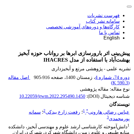
فهرست نشریات
سامانه نشر کتاب
کارگاه‌ها و دوره‌های آموزشی تخصصی
تماس با ما
English
پیش‌بینی اثر بارورسازی ابرها بر رواناب حوزه آبخیز
بهشت‌آباد با استفاده از مدل IHACRES
نشریه علمی - پژوهشی مرتع و آبخیزداری
دوره 74، شماره 4
، زمستان 1400
، صفحه
905-916
اصل مقاله
)
590.3 K
(
نوع مقاله: مقاله پژوهشی
شناسه دیجیتال (DOI):
10.22059/jrwm.2022.295490.1450
نویسندگان
2
1
*
عباس رضائی هارونی
؛
رفعت زارع بیدکی
؛
سمانه
3
پورمحمدی
1
دانش‌آموخته کارشناسی ارشد علوم و مهندسی آبخیز، دانشکده
منابع طبیعی و علوم زمین، دانشگاه شهرکرد، شهرکرد، ایران.