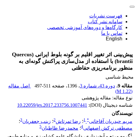
فهرست نشریات
سامانه نشر کتاب
کارگاه‌ها و دوره‌های آموزشی تخصصی
تماس با ما
English
پیش‌بینی اثر تغییر اقلیم بر گونه بلوط ایرانی (Quercus
brantii) با استفاده از مدل‌سازی پراکنش گونه‌ای به
منظور برنامه‌ریزی حفاظتی
محیط شناسی
مقاله 9
،
دوره 43، شماره 3
، 1396
، صفحه
497-511
اصل مقاله
)
1.22 M
(
نوع مقاله: مقاله پژوهشی
شناسه دیجیتال (DOI):
10.22059/jes.2017.233756.1007441
نویسندگان
3
2
1
*
مریم حیدریان آقاخانی
؛
رضا تمرتاش
؛
زینب جعفریان
؛
5
4
مصطفی ترکش اصفهانی
؛
محمدرضا طاطیان
1
گروه مرتع و آبخیزداری، دانشگاه علوم کشاورزی و منابع طبیعی