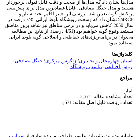
مدل‌ها نشان داد که مدل‌ها از صحت و دقت قابل قبولی برخوردار
هستند و مدل جنگل تصادفی، قابل‌اعتمادترین مدل برای پیش‌بینی
پراکنش گونه تعیین شد. بررسی اثر تغییر اقلیم تحت سناریو
5/4RCP نشان داد که وسعت رویشگاه بلوط ایرانی 7/35 درصد در
سال 2050 کاهش می‌یابد و در برخی مناطق نیز شاهد بروز مناطق
مستعد وقوع گونه خواهیم بود (4/61 درصد). از نتایج این مطالعه
می‌توان در برنامه‌ریزی‌های حفاظتی و اصلاحی گونه بلوط ایرانی
استفاده نمود.
کلیدواژه‌ها
استان چهارمحال و بختیاری
؛
زاگرس مرکزی
؛
جنگل تصادفی
؛
روش اجماعی
؛
تناسب رویشگاه
مراجع
آمار
تعداد مشاهده مقاله: 2,571
تعداد دریافت فایل اصل مقاله: 1,571
سامانه مدیریت نشریات علمی.
طراحی و پیاده سازی از
سیناوب