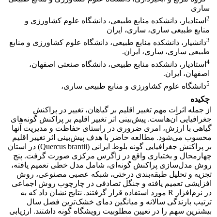
ساری
2
استادیار، دانشکده منابع طبیعی، دانشگاه علوم کشاورزی و
منابع طبیعی ساری، ساری، ایران
3
دانشیار، دانشکده منابع طبیعی، دانشگاه علوم کشاورزی و منابع
طبیعی ساری، ساری، ایران.
4
استادیار، دانشکده منابع طبیعی، دانشگاه صنعتی اصفهان،
اصفهان، ایران.
5
دانشگاه علوم کشاورزی و منابع طبیعی ساری،
چکیده
از جمله اثرات مهم تغییر اقلیم بر گیاهان، تغییر در پراکنش
جغرافیایی آن‌هاست. پیش‌بینی اثر تغییر اقلیم بر پراکنش گونه‌های
گیاهی با ارزش، امری ضروری در راستای حفاظت و مدیریت آنها
محسوب می‌شود. مطالعه حاضر با هدف پیش‌بینی اثر تغییر اقلیم
بر پراکنش جغرافیایی گونه بلوط ایرانی (Quercus brantii) در استان
چهارمحال و بختیاری واقع در زاگرس مرکزی صورت گرفت. پنج
روش مدل‌سازی پراکنش گونه‌ای، شامل مدل خطی تعمیم یافته،
تجزیه و تحلیل طبقه‌بندی درختی، شبکه عصبی مصنوعی، روش
افزایشی تعمیم یافته و جنگل تصادفی در چارچوب روش اجماعی
در نرم‌افزار R مورد استفاده قرار گرفتند. نتایج نشان داد که به
ترتیب بارندگی سالانه و میانگین دمای خشک‌ترین فصل سال
بیشترین سهم را در تعیین مطلوبیت رویشگاه گونه داشتند. ارزیابی