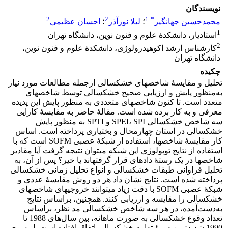
نویسندگان
2
2
1
*
محمدحسین جهانگیر
؛
لیلا نورآذر
؛
احسان عظیمی
1
استادیار، دانشکدۀ علوم و فنون نوین، دانشگاه تهران
2
کارشناس ارشد اکوهیدرولوژی، دانشکدۀ علوم و فنون نوین،
دانشگاه تهران
چکیده
تحلیل و مقایسۀ شاخص‏های خشکسالی از‏جمله مطالعات مورد نیاز
به‌منظور پایش و ارزیابی صحیح خشکسالی توسط شاخص‏های
متعدد است. تا کنون شاخص‏های متعددی به منظور پایش این پدیده
معرفی و به کار برده شده است. مقالۀ حاضر به مقایسۀ کارایی
سه شاخص خشکسالی SPEI، SPI و SPTI به منظور پایش
خشکسالی در استان چهارمحال و بختیاری پرداخته است. اساس
کار مقایسۀ شاخص‏ها، استفاده از شبکۀ عصبی SOFM است که با
استفاده از نتایج توپولوژی این شبکه می‏توان نتیجه گرفت آیا مقادیر
شاخص‏ها در یک رستۀ داده‏ای قرار گرفته‏اند یا خیر؟ پس از آن، به
تحلیل فراوانی طبقات خشکسالی و انواع تحلیل زمانی خشکسالی
پرداخته شده است. نتایج نشان ‏داد هر دو روش مقایسۀ عددی و
شبکۀ عصبی SOFM با دقت زیاد می‏توانند خروجی‏های شاخص‏های
خشکسالی را مقایسه و ارزیابی کنند. همچنین، براساس نتایج
به‌دست‌آمده، در هر سه شاخص خشکسالی مد نظر، براساس
تعداد وقوع خشکسالی به صورت ماهانه، بین سال‌های 1988 تا
1990 شدیدترین دورۀ تداوم خشکسالی اتفاق افتاده است. از سوی