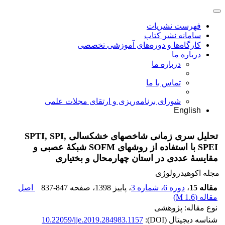
فهرست نشریات
سامانه نشر کتاب
کارگاه‌ها و دوره‌های آموزشی تخصصی
درباره ما
درباره ما
تماس با ما
شورای برنامه‌ریزی و ارتقای مجلات علمی
English
تحلیل سری زمانی شاخص‏های خشکسالی SPTI, SPI,
SPEI با استفاده از روش‏های SOFM شبکۀ عصبی و
مقایسۀ عددی در استان چهارمحال و بختیاری
مجله اکوهیدرولوژی
مقاله 15
،
دوره 6، شماره 3
، پاییز 1398
، صفحه
837-847
اصل
مقاله (
1.6 M
)
نوع مقاله: پژوهشی
شناسه دیجیتال (DOI):
10.22059/ije.2019.284983.1157