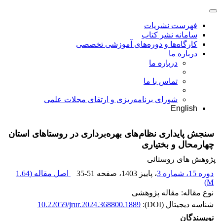
فهرست نشریات
سامانه نشر کتاب
کارگاه‌ها و دوره‌های آموزشی تخصصی
درباره ما
درباره ما
تماس با ما
شورای برنامه‌ریزی و ارتقای مجلات علمی
English
سنجش پایداری نظام‌های بهره‌برداری در روستاهای استان
چهارمحال و بختیاری
پژوهش های روستائی
دوره 15، شماره 3
، پاییز 1403
، صفحه
35-51
اصل مقاله (
1.64
)
M
نوع مقاله: مقاله پژوهشی
شناسه دیجیتال (DOI):
10.22059/jrur.2024.368800.1889
نویسندگان