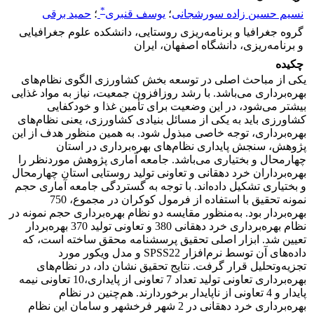
*
نسیم حسین زاده سورشجانی
؛
یوسف قنبری
؛
حمید برقی
گروه جغرافیا و برنامه‌ریزی روستایی، دانشکده علوم جغرافیایی
و برنامه‌ریزی، دانشگاه اصفهان، ایران
چکیده
یکی از مباحث اصلی در توسعه بخش کشاورزی الگوی نظام‌های
بهره‌برداری می‌باشد. با رشد روزافزون جمعیت، نیاز به مواد غذایی
بیشتر می‌شود، در این وضعیت برای تأمین غذا و خودکفایی
کشاورزی باید به یکی از مسائل بنیادی کشاورزی، یعنی نظام‌های
بهره‌برداری، توجه خاصی مبذول شود. به همین منظور هدف از این
پژوهش، سنجش پایداری نظام‌های بهره‌برداری در استان
چهارمحال و بختیاری می‌باشد. جامعه آماری پژوهش موردنظر را
بهره‌برداران خرد دهقانی و تعاونی تولید روستایی استان چهارمحال
و بختیاری تشکیل داده‌اند. با توجه به گستردگی جامعه آماری حجم
نمونه تحقیق با استفاده از فرمول کوکران در مجموع، 750
بهره‌بردار بود. به‌منظور مقایسه دو نظام بهره‌برداری حجم نمونه در
نظام بهره‌برداری خرد دهقانی 380 و تعاونی تولید 370 بهره‌بردار
تعیین شد. ابزار اصلی تحقیق پرسشنامه محقق ساخته است، که
داده‌های آن توسط نرم‌افزار SPSS22 و مدل ویکور مورد
تجزیه‌وتحلیل قرار گرفت. نتایج تحقیق نشان داد، در نظام‌های
بهره‌برداری تعاونی تولید تعداد 7 تعاونی از پایداری،10 تعاونی نیمه
پایدار و 4 تعاونی از ناپایدار برخوردارند. هم‌چنین در نظام
بهره‌برداری خرد دهقانی در 2 شهر فرخشهر و سامان این نظام