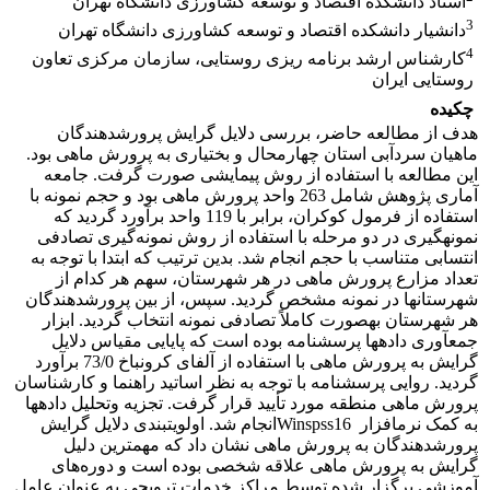
استاد دانشکده اقتصاد و توسعه کشاورزی دانشگاه تهران
3
دانشیار دانشکده اقتصاد و توسعه کشاورزی دانشگاه تهران
4
کارشناس ارشد برنامه ریزی روستایی، سازمان مرکزی تعاون
روستایی ایران
چکیده
هدف از مطالعه حاضر، بررسی دلایل گرایش پرورش­دهندگان
ماهیان سردآبی استان چهارمحال و بختیاری به پرورش ماهی بود.
این مطالعه با استفاده از روش پیمایشی صورت گرفت. جامعه
آماری پژوهش شامل 263 واحد پرورش ماهی بود و حجم نمونه با
استفاده از فرمول کوکران، برابر با 119 واحد برآورد گردید که
نمونه­گیری در دو مرحله با استفاده از روش نمونه‌گیری تصادفی
انتسابی متناسب با حجم انجام شد. بدین ترتیب که ابتدا با توجه به
تعداد مزارع پرورش ماهی در هر شهرستان، سهم هر کدام از
شهرستان­ها در نمونه مشخص گردید. سپس، از بین پرورش­دهندگان
هر شهرستان به­صورت کاملاً تصادفی نمونه انتخاب گردید. ابزار
جمع­آوری داده­ها پرسشنامه بوده است که پایایی مقیاس دلایل
گرایش به پرورش ماهی با استفاده از آلفای کرونباخ 73/0 برآورد
گردید. روایی پرسشنامه با توجه به نظر اساتید راهنما و کارشناسان
پرورش ماهی منطقه مورد تأیید قرار گرفت. تجزیه وتحلیل داده­ها
به کمک نرم­افزار Winspss16انجام شد. اولویت­بندی دلایل گرایش
پرورش­دهندگان به پرورش ماهی نشان داد که مهم­ترین دلیل
گرایش به پرورش ماهی علاقه شخصی بوده است و دوره‌های
آموزشی برگزار شده توسط مراکز خدمات ترویجی به عنوان عامل