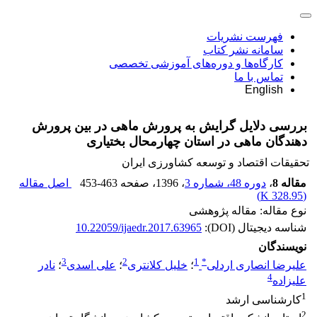
فهرست نشریات
سامانه نشر کتاب
کارگاه‌ها و دوره‌های آموزشی تخصصی
تماس با ما
English
بررسی دلایل گرایش به پرورش ماهی در بین پرورش
دهندگان ماهی در استان چهارمحال بختیاری
تحقیقات اقتصاد و توسعه کشاورزی ایران
مقاله 8
،
دوره 48، شماره 3
، 1396
، صفحه
453-463
اصل مقاله
)
328.95 K
(
نوع مقاله: مقاله پژوهشی
شناسه دیجیتال (DOI):
10.22059/ijaedr.2017.63965
نویسندگان
3
2
1
*
علیرضا انصاری اردلی
؛
خلیل کلانتری
؛
علی اسدی
؛
نادر
4
علیزاده
1
کارشناسی ارشد
2