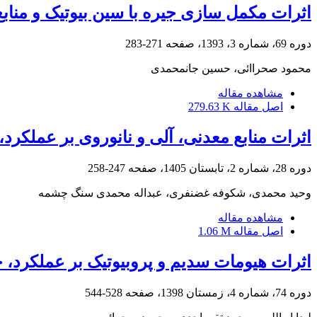
اثرات مکمل سازی جیره با سین بیوتیک و منا
دوره 69، شماره 3، 1393، صفحه
271-283
محمود صحراائی، حسین جانمحمدی
مشاهده مقاله
اصل مقاله
279.63 K
اثرات منابع معدنی، آلی و نانوروی بر عملکر
دوره 28، شماره 2، تابستان 1405، صفحه
247-258
وحید محمدی، شکوفه غضنفری، عبداله محمدی سنگ چشمه
مشاهده مقاله
اصل مقاله
1.06 M
اثرات هیومات سدیم و پروبیوتیک بر عملکرد،
دوره 74، شماره 4، زمستان 1398، صفحه
528-544