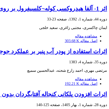
اثر 1- آلفا هیدروکسی کوله¬کلسیفرول بر روی عملکرد جوجه¬های گوشتی
دوره 44، شماره 1، 1392، صفحه
23-33
ایمان چاکسری، مجتبی زاغری، سعید خلجی
مشاهده مقاله
اصل مقاله
303.68 K
اثرات استفاده از پودر آب پنیر بر عملکرد جو
دوره 35، شماره 4، 1383
مرتضی مهری، احمد زارع شحنه، عبدالحسین سمیع
مشاهده مقاله
اصل مقاله
192.21 K
اثرات افزودن پلکانی کنجاله آفتابگردان بدو
دوره 28، شماره 1، بهار 1405، صفحه
125-140