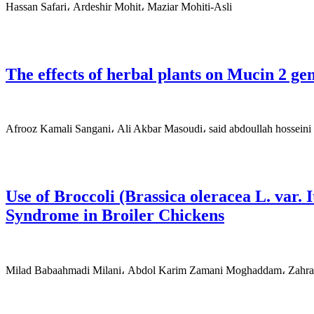
Hassan Safari، Ardeshir Mohit، Maziar Mohiti-Asli
The effects of herbal plants on Mucin 2 ge
Afrooz Kamali Sangani، Ali Akbar Masoudi، said abdoullah hosseini
Use of Broccoli (Brassica oleracea L. var
Syndrome in Broiler Chickens
Milad Babaahmadi Milani، Abdol Karim Zamani Moghaddam، Zahra