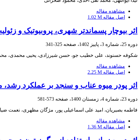
لیدا ایواللهی، محمد تقی احدی، محمود صحرائی
مشاهده مقاله
اصل مقاله
1.02 M
اثر بیوچار پسماند‌تر شهری، پروبیوتیک و زئ
دوره 25، شماره 3، پاییز 1402، صفحه
325-341
شکوفه حسنوند، علی خطیب جو، حسن شیرزادی، یحیی محمدی، محمد
مشاهده مقاله
اصل مقاله
2.25 M
اثر پودر میوه عناب و سنجد بر عملکرد رشد، 
دوره 23، شماره 4، زمستان 1400، صفحه
573-581
فاطمه بصیریان، امید علی اسماعیلی پور، مژگان مظهری، نعمت ضیا
مشاهده مقاله
اصل مقاله
1.36 M