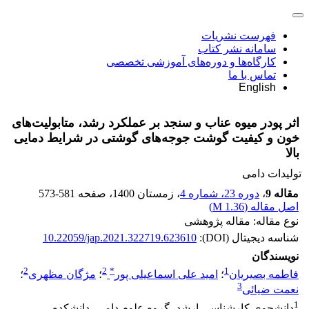
فهرست نشریات
سامانه نشر کتاب
کارگاه‌ها و دوره‌های آموزشی تخصصی
تماس با ما
English
اثر پودر میوه عناب و سنجد بر عملکرد رشد، متابولیت‌های
خون و کیفیت گوشت جوجه‌های گوشتی در شرایط دمایی
بالا
تولیدات دامی
مقاله 9
،
دوره 23، شماره 4
، زمستان 1400
، صفحه
573-581
اصل مقاله (
1.36 M
)
نوع مقاله: مقاله پژوهشی
شناسه دیجیتال (DOI):
10.22059/jap.2021.322719.623610
نویسندگان
2
2
*
1
فاطمه بصیریان
؛
امید علی اسماعیلی پور
؛
مژگان مظهری
؛
3
نعمت ضیائی
1
دانشجوی کارشناسی ارشد، گروه علوم دامی، دانشکده