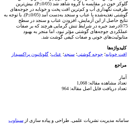
گلوکز خون در مقایسه با گروه شاهد شد (P≤0/05). بیش‌ترین
ظرفیت نگهداری آب و کم‌ترین افت پخت و خونابه در جوجه‌های
گوشتی تغذیه‌شده با عناب و سنجد به‌دست آمد (P≤0/05). با توجه به
نتایج حاصل از این آزمایش، افزودن عناب و سنجد در سطح
0/75درصد جیره در شرایط تنش گرمایی هرچند که بر صفات
عملکردی جوجه‌های گوشتی مؤثر نبود، اما منجر به بهبود
متابولیت‌های خونی و صفات کیفی گوشت شد.
کلیدواژه‌ها
افت خونابه
؛
جوجه گوشتی
؛
سنجد
؛
عناب
؛
گلوتاتیون پراکسیداز
مراجع
آمار
تعداد مشاهده مقاله: 1,068
تعداد دریافت فایل اصل مقاله: 964
سامانه مدیریت نشریات علمی.
طراحی و پیاده سازی از
سیناوب