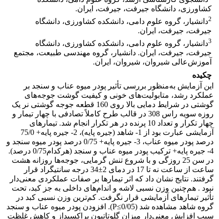
کشاورزی، دانشگاه جیرفت، جیرفت، ایران.
2
دانشیار، گروه علوم دامی، دانشکده کشاورزی، دانشگاه
جیرفت، جیرفت، ایران.
3
دانشیار، گروه علوم دامی، دانشکده کشاورزی، دانشگاه
جیرفت، جیرفت، ایران. دانشیار، گروه مهندسی طبیعت، مجتمع
آموزش‌عالی شیروان، شیروان، ایران.
چکیده
این آزمایش به‌منظور بررسی تأثیر پودر میوه عناب و سنجد بر
عملکرد رشد، متابولیت‌های خونی و کیفیت گوشت جوجه‌های
گوشتی در شرایط دمایی بالا روی 160 قطعه جوجه گوشتی نر یک
روزه سویه راس 308 در قالب طرح کاملاً تصادفی با چهار تیمار و
چهار تکرار و تعداد 10 پرنده در هر تکرار انجام شد. تیمارهای
آزمایشی عبارت بود از 1- شاهد (جیره پایه)، 2- جیره پایه+ 75/0
درصد پودر میوه عناب، 3- جیره پایه+ 0/75 درصد پودر میوه سنجد و
4- جیره پایه+ ترکیب پودر میوه عناب و سنجد (هرکدام0/75 درصد).
در سن 25 روزگی و با شروع تنش گرمایی، جوجه‌ها روزانه هشت
ساعت از ساعت نه تا 17 در دمای 2±34 درجه ‏سانتی‏گراد قرار
گرفتند. نتایج نشان داد که اثر تیمارها بر صفات عملکردی معنی‌دار
نبود . هم‌چنین وزن نسبی لاشه و اندام‌های داخلی به جز کبد، تحت
تأثیر تیمارهای آزمایشی قرار نگرفت. کم‌ترین وزن نسبی کبد در
گروه شاهد مشاهده شد (P≤0/05). افزودن پودر میوه عناب و سنجد
سبب افزایش معنی‌دار میزان گلوتاتیون پراکسیداز و کاهش غلظت