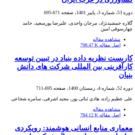
دوره 53، شماره 3، پاییز 1401، صفحه
671-695
گلاره جمشیدنژاد، مرجان واحدی، علیرضا پورسعید، حامد
چهارسوقی امین
مشاهده مقاله
اصل مقاله
798.47 K
کاربست نظریه داده بنیاد در تبیین توسعه
کارآفرینی بین المللی شرکت های دانش
بنیان
دوره 52، شماره 4، زمستان 1400، صفحه
695-711
علی عظیم زاده، هادی ثنائی پور، مجید اشرفی، سامره شجاعی
مشاهده مقاله
اصل مقاله
784.12 K
معماری منابع انسانی هوشمند: رویکردی