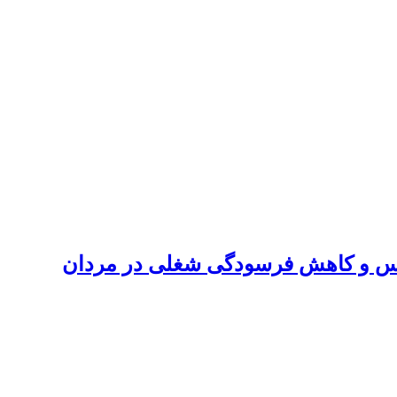
قلانی-هیجانی-رفتاری (REBT) بر ارتقای عزت‌نفس و کاهش فرسودگی شغلی در مردان