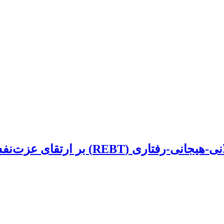
اثربخشی آموزش گروهی مبتنی بر نظریۀ ع