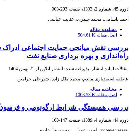
دوره 45، شماره 2، 1393، صفحه
293-303
احمد باسامی، محمد چیذری، عنایت عباسی
مشاهده مقاله
اصل مقاله
504.61 K
بررسی نقش میانجی حمایت اجتماعی ادراک ش
راه‌اندازی و بهره برداری صنایع نفت
مقالات آماده انتشار، پذیرفته شده، انتشار آنلاین از
21 بهمن 1404
عاطفه اسفندیاری مقدم، محمد ملک زاده، شیرعلی خرامین
مشاهده مقاله
اصل مقاله
1003.58 K
بررسی همبستگی شرایط ارگونومی و فرسودگی ش
دوره 44، شماره 4، 1389، صفحه
147-163
roghayeh rezaei، احمد شعبانی، محمدرضا عابدی