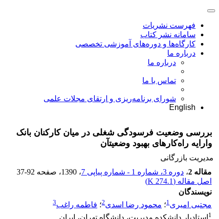
فهرست نشریات
سامانه نشر کتاب
کارگاه‌ها و دوره‌های آموزشی تخصصی
درباره ما
درباره ما
تماس با ما
شورای برنامه‌ریزی و ارتقای مجلات علمی
English
بررسی وضعیت فرسودگی شغلی در میان کارکنان بانک
وارایه ‌راه‌کارهای بهبود وضعیتآن
مدیریت بازرگانی
مقاله 2
،
دوره 3، شماره 1 - شماره پیاپی 7
، 1390
، صفحه
37-92
اصل مقاله (
274.1 K
)
نویسندگان
3
2
1
مجتبی امیری
؛
محمود رضا اسدی
؛
فاطمه راغب
1
استادیار دانشکده مدیریت، دانشگاه تهران، ایران