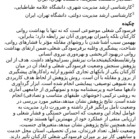
2
کارشناسی ارشد مدیریت شهری، دانشگاه علامه طباطبایی،
3
کارشناسی ارشد مدیریت دولتی، دانشگاه تهران، ایران
چکیده
فرسودگی شغلی موضوعی است که نه تنها با بهداشت روانی
کارکنان بلکه بامیزان بهره‌وری آنان نیز رابطه دارد؛ بنابراین،
به‎همین سبب آشنا شدن با روش‎های مقابله مؤثر با فشارهای روانی،
شناخت، پیشگیری وغلبه برفرسودگی شغلی،ضمن ارتقای بهداشت
روانی دربهبود اثربخشی و بهره‌وری نیروی انسانی
وارتقایسطحکیفیتخدمات نیزنقش بسزاییخواهد داشت. هدف از این
پژوهش سنجش وضعیت فرسودگی شغلی و ابعاد آن در میان
کارکنان یکی از بانک‎های تجاری کشورو ارایه راه‌کارهای پیشگیری
از بروز و مقابله با آن است. روش پژوهش از لحاظ هدف کاربردی
و به شیوه‎ی توصیفی- پیمایشی انجام شده است. ابزار گرداوری
داده‎ها مصاحبه و پرسشنامه بوده و نمونه‎گیری از جامعه‎ی آماری
به روشی ترکیبی (خوشه‎ای، طبقه‎ای متناسب و تصادفی) انجام
شده است. نتایج پژوهش نشان می‎دهد،متغیر مورد بررسی در
وضعیت تأمل برانگیز قرار داشته و ضرورت دارد مدیریت به
عوامل ایجاد این وضعیت که احساس خستگی و فشار شغلی و
ارزیابی منفی از عملکرد خود از مهم‎ترین آ‎ن‎ها هستند توجه
نماید.همچنین نتایج پژوهش نشان می‎دهد،متغیرهای جنسیت،
وضعیت تأهل، تعداد فرزندان، مدرک تحصیلی، استان محل خدمت
و سابقه‎ی کار نیز بر میزان فرسودگی شغلی کارکنان تأثیر دارند.