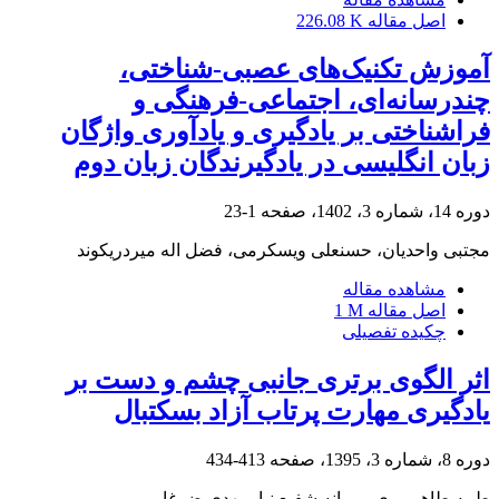
اصل مقاله
226.08 K
آموزش تکنیک‌های عصبی-شناختی،
چندرسانه‌ای، اجتماعی-فرهنگی و
فراشناختی بر یادگیری و یادآوری واژگان
زبان انگلیسی در یادگیرندگان زبان دوم
دوره 14، شماره 3، 1402، صفحه
1-23
مجتبی واحدیان، حسنعلی ویسکرمی، فضل اله میردریکوند
مشاهده مقاله
اصل مقاله
1 M
چکیده تفصیلی
اثر الگوی برتری جانبی چشم و دست بر
یادگیری مهارت پرتاب آزاد بسکتبال
دوره 8، شماره 3، 1395، صفحه
413-434
طیبه طاهرپوری، پروانه شفیع نیا، مهدی ضرغامی