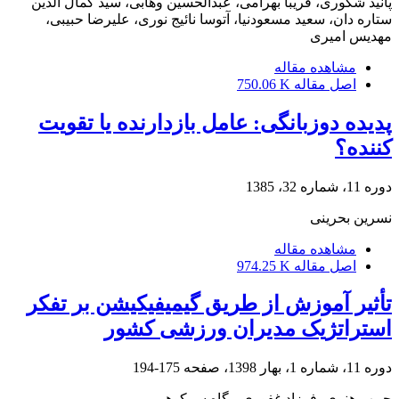
پانیذ شکوری، فریبا بهرامی، عبدالحسین وهابی، سید کمال الدین
ستاره دان، سعید مسعودنیا، آتوسا نائیج نوری، علیرضا حبیبی،
مهدیس امیری
مشاهده مقاله
اصل مقاله
750.06 K
پدیده دوزبانگی: عامل بازدارنده یا تقویت
کننده؟
دوره 11، شماره 32، 1385
نسرین بحرینی
مشاهده مقاله
اصل مقاله
974.25 K
تأثیر آموزش از طریق گیمیفیکیشن بر تفکر
استراتژیک مدیران ورزشی کشور
دوره 11، شماره 1، بهار 1398، صفحه
175-194
حبیب هنری، فرزاد غفوری، پگاه سرکوهی