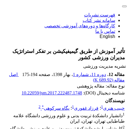
فهرست نشریات
سامانه نشر کتاب
کارگاه‌ها و دوره‌های آموزشی تخصصی
تماس با ما
English
تأثیر آموزش از طریق گیمیفیکیشن بر تفکر استراتژیک
مدیران ورزشی کشور
نشریه مدیریت ورزشی
مقاله 12
،
دوره 11، شماره 1
، بهار 1398
، صفحه
175-194
اصل
مقاله (
689.92 K
)
نوع مقاله: مقاله پژوهشی
شناسه دیجیتال (DOI):
10.22059/jsm.2017.222487.1748
نویسندگان
2
*
1
1
حبیب هنری
؛
فرزاد غفوری
؛
پگاه سرکوهی
1
دانشیار دانشکدۀ تربیت بدنی و علوم ورزشی دانشگاه علامه
طباطبایی تهران، تهران، ایران
2
کارشناس ارشد دانشکدۀ تربیت بدنی و علوم ورزشی دانشگاه