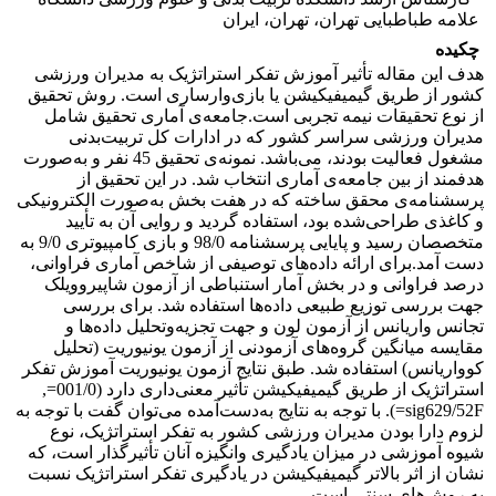
علامه طباطبایی تهران، تهران، ایران
چکیده
هدف این مقاله تأثیر آموزش تفکر استراتژیک به مدیران ورزشی
کشور از طریق گیمیفیکیشن یا بازی‌وارساری است. روش تحقیق
از نوع تحقیقات نیمه تجربی است.جامعه‌ی آماری تحقیق شامل
مدیران ورزشی سراسر کشور که در ادارات کل تربیت‌بدنی
مشغول فعالیت بودند، می‌باشد. نمونه‌ی تحقیق 45 نفر و به‌صورت
هدفمند از بین جامعه‌ی آماری انتخاب شد. در این تحقیق از
پرسشنامه‌ی محقق ساخته که در هفت بخش به‌صورت الکترونیکی
و کاغذی طراحی‌شده بود، استفاده گردید و روایی آن به تأیید
متخصصان رسید و پایایی پرسشنامه 98/0 و بازی کامپیوتری 9/0 به
دست آمد.برای ارائه داده‌های توصیفی از شاخص آماری فراوانی،
درصد فراوانی و در بخش آمار استنباطی از آزمون شاپیروویلک
جهت بررسی توزیع طبیعی داده‌ها استفاده شد. برای بررسی
تجانس واریانس از آزمون لون و جهت تجزیه‌وتحلیل داده‌ها و
مقایسه میانگین گروه‌های آزمودنی از آزمون یونیوریت (تحلیل
کوواریانس) استفاده شد. طبق نتایج آزمون یونیوریت آموزش تفکر
استراتژیک از طریق گیمیفیکیشن تأثیر معنی‌داری دارد (001/0=,
sig629/52F=). با توجه به نتایج به‌دست‌آمده می‌توان گفت با توجه به
لزوم دارا بودن مدیران ورزشی کشور به تفکر استراتژیک، نوع
شیوه آموزشی در میزان یادگیری وانگیزه آنان تأثیرگذار است، که
نشان از اثر بالاتر گیمیفیکیشن در یادگیری تفکر استراتژیک نسبت
به روش‌های سنتی است.