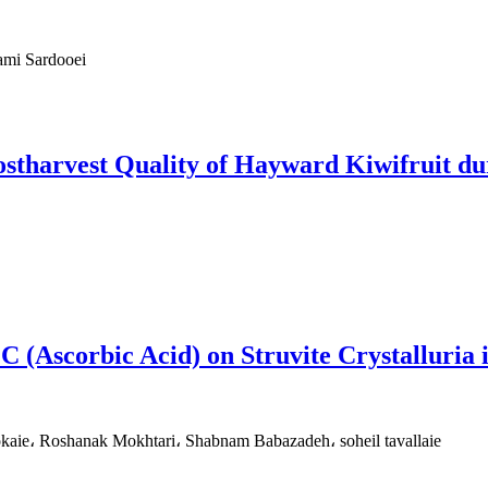
ami Sardooei
ostharvest Quality of Hayward Kiwifruit du
 C (Ascorbic Acid) on Struvite Crystalluria
aie، Roshanak Mokhtari، Shabnam Babazadeh، soheil tavallaie