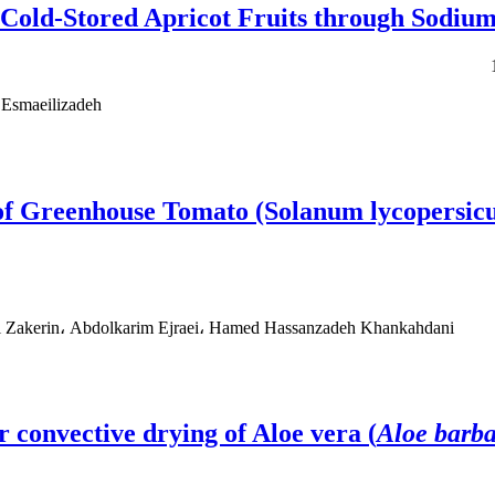
 Cold-Stored Apricot Fruits through Sodiu
 Esmaeilizadeh
 of Greenhouse Tomato (Solanum lycopersicu
ul Zakerin، Abdolkarim Ejraei، Hamed Hassanzadeh Khankahdani
 convective drying of Aloe vera (
Aloe barba