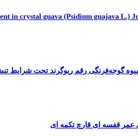
ent in crystal guava (Psidium guajava L.) J
میوه گوجه‌فرنگی رقم ریوگرند تحت شرایط تنش
ش عمر قفسه ای قارچ تکمه ای