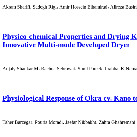
Akram Sharifi، Sadegh Rigi، Amir Hossein Elhamirad، Alireza Basiri
Physico-chemical Properties and Drying 
Innovative Multi-mode Developed Dryer
Anjaly Shankar M، Rachna Sehrawat، Sunil Pareek، Prabhat K Nem
Physiological Response of Okra cv. Kano t
Taher Barzegar، Pouria Moradi، Jaefar Nikbakht، Zahra Ghahremani