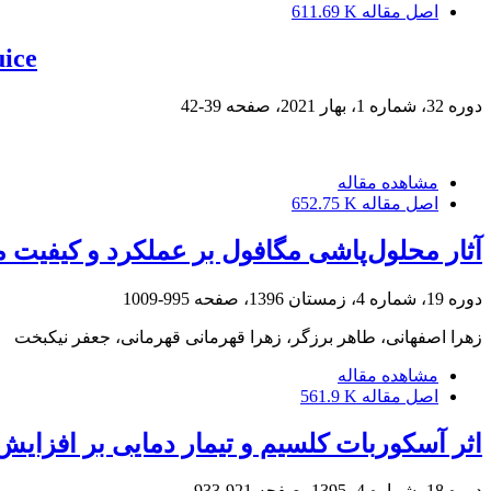
اصل مقاله
611.69 K
uice
دوره 32، شماره 1، بهار 2021، صفحه
39-42
مشاهده مقاله
اصل مقاله
652.75 K
آثار محلول‌پاشی مگافول بر عملکرد و کیفیت 
دوره 19، شماره 4، زمستان 1396، صفحه
995-1009
زهرا اصفهانی، طاهر برزگر، زهرا قهرمانی قهرمانی، جعفر نیکبخت
مشاهده مقاله
اصل مقاله
561.9 K
اثر آسکوربات کلسیم و تیمار دمایی بر افزای
دوره 18، شماره 4، 1395، صفحه
921-933