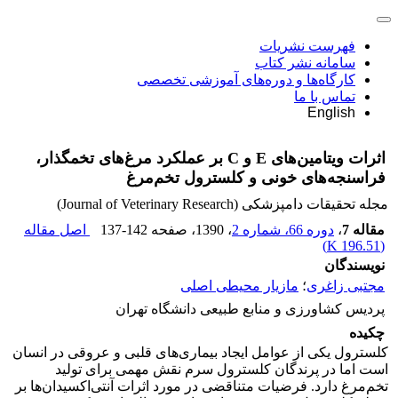
فهرست نشریات
سامانه نشر کتاب
کارگاه‌ها و دوره‌های آموزشی تخصصی
تماس با ما
English
اثرات ویتامین‌های E و C بر عملکرد مرغ‌های تخمگذار،
فراسنجه‌های خونی و کلسترول تخم‌مرغ
مجله تحقیقات دامپزشکی (Journal of Veterinary Research)
مقاله 7
،
دوره 66، شماره 2
، 1390
، صفحه
137-142
اصل مقاله
)
196.51 K
(
نویسندگان
مجتبی زاغری
؛
مازیار محیطی اصلی
پردیس کشاورزی و منابع طبیعی دانشگاه تهران
چکیده
کلسترول یکی از عوامل ایجاد بیماری‌های قلبی و عروقی در انسان
است اما در پرندگان کلسترول سرم نقش مهمی برای تولید
تخم‌مرغ دارد. فرضیات متناقضی در مورد اثرات آنتی‌اکسیدان‌ها بر