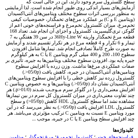
سطح کلسترول سرم وجود دارند، این در حالی است که
آزمایش‌های بسیار اندکی روی طیور انجام شده است. لذا آزمایشی
به منظور بررسی اثرات سطوح مختلف ویتامین‌های آنتی‌اکسیدان
(ویتامین E و C)‌ بر عملکرد مرغ‌های تخمگذار، خصوصیات کیفی
تخم‌مرغ، میزان کلسترول تخم‌مرغ و فراسنجه‌های خونی اعم از
گلوکز، تری‌گلیسیرید، کلسترول و اجزای آن انجام شد. تعداد 168
قطعه مرغ تخمگذار واریته ‌36Hy-Line W در سن 39 هفتگی به 7
تیمار و 6 تکرار و 4 قطعه مرغ در هر تکرار تقسیم شدند و آزمایش
به صورت طرح کاملاً تصادفی انجام شد. تیمارها شامل افزودن
سطوح 100، 200 و 400 میلی گرم ویتامین E یا C به هر کیلوگرم
جیره پایه بود. افزودن سطوح مختلف ویتامین‌ها به جیره، تأثیری بر
صفات عملکردی مرغ‌ها نداشت. وزن زرده با افزایش سطوح
ویتامین‌های آنتی‌اکسیدان در جیره، کاهش یافت (05/0p<‌.)
کلسترول زرده نیز کاهش خطی را با افزایش سطوح ویتامین‌های
آنتی‌اکسیدان نشان داد (05/0p<‌.) ویتامین‌ها و به خصوص ویتامین C
افزایش معنی‌داری را در گلوکز سرم مـوجـب شـدند (01/0<‌p.) هر
چند تفاوت معنی‌داری در میزان کلسترول کل سرم در بین تیمارها
مشاهده نشد اما سطح کلسترول HDL کاهش (05/0p<‌) و سطح
کلسترول LDL افزایش یافت (05/0p<‌.) به نظر می‌رسد که در این
مورد ویتامین E نسبت به ویتامین C ترکیب مؤثرتری می‌باشد. هر
چند افزایش سطح ویتامین E یا C در جیره، موجب ...
کلیدواژه‌ها
فراسنجه‌های خونی
؛
کلسترول تخم‌مرغ
؛
مرغ تخمگذار.
؛
‌ویتامین