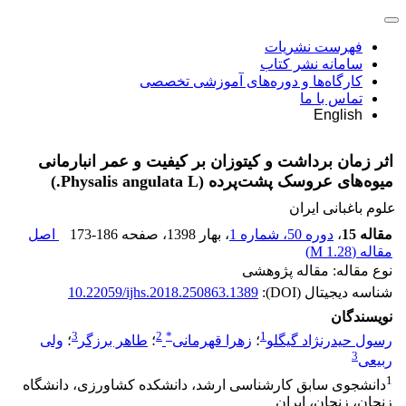
فهرست نشریات
سامانه نشر کتاب
کارگاه‌ها و دوره‌های آموزشی تخصصی
تماس با ما
English
اثر زمان برداشت و کیتوزان بر کیفیت و عمر انبارمانی
میوه‌های عروسک پشت‌پرده (Physalis angulata L.)
علوم باغبانی ایران
مقاله 15
،
دوره 50، شماره 1
، بهار 1398
، صفحه
173-186
اصل
مقاله (
1.28 M
)
نوع مقاله: مقاله پژوهشی
شناسه دیجیتال (DOI):
10.22059/ijhs.2018.250863.1389
نویسندگان
3
2
*
1
رسول حیدرنژاد گیگلو
؛
زهرا قهرمانی
؛
طاهر برزگر
؛
ولی
3
ربیعی
1
دانشجوی سابق کارشناسی ارشد، دانشکده کشاورزی، دانشگاه
زنجان، زنجان، ایران