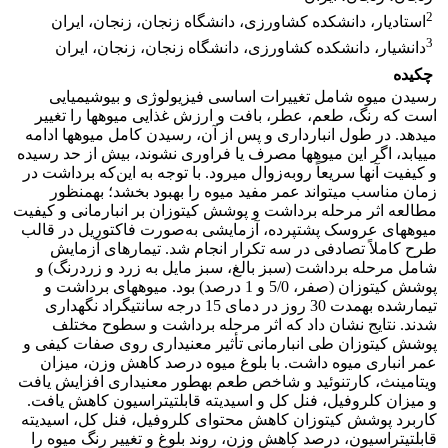
2
استادیار، دانشکده کشاورزی، دانشگاه زنجان، زنجان، ایران
3
دانشیار، دانشکده کشاورزی، دانشگاه زنجان، زنجان، ایران
چکیده
رسیدن میوه شامل تغییرات اساسی فیزیولوژی و بیوشیمیایی
است که رنگ، طعم، عطر، بافت و ارزش غذایی میوه­ها را تغییر
می­دهد. در طول انبارداری و پس ‌از آن، رسیدن کامل میوه­ها ادامه
می­یابد، اگر این میوه­ها مصرف یا فراوری نشوند، بیش ‌از حد رسیده
و کیفیت آنها سریعاً روبه‌زوال می­رود. با توجه به این‌که برداشت در
زمان مناسب می­تواند عمر مفید میوه را بهبود بخشد؛ به­منظور
مطالعه اثر مرحله برداشت و پوشش کیتوزان بر انبارمانی و کیفیت
میوه­های عروسک پشت­پرده، آزمایشی به‌صورت فاکتوریل در قالب
طرح کاملاً تصادفی در سه تکرار انجام شد. تیمارهای آزمایش
شامل مرحله برداشت (سبز بالغ، سبز مایل به زرد و زردرنگ) و
پوشش کیتوزان (صفر، 5/0 و 1 درصد) بود. میوه­های برداشت و
تیمار­شده به­مدت 30 روز در دمای 15 درجه سانتی­گراد نگهداری
شدند. نتایج نشان داد که اثر مرحله برداشت و سطوح مختلف
پوشش کیتوزان طی انبارمانی تأثیر معنی­داری روی صفات کیفی و
عمر انباری میوه داشت. با بلوغ میوه درصد کاهش وزن، میزان
ویتامین­ث، کارتنوئید و شاخص طعم به­طور معنی­داری افزایش یافت
و میزان کلروفیل، فنل کل و اسیدیته قابل­تیتراسیون کاهش یافت.
کاربرد پوشش­ کیتوزان کاهش محتوای کلروفیل، فنل کل، اسیدیته
قابل­تیتراسیون، درصد کاهش وزن، روند بلوغ و تغییر رنگ میوه را