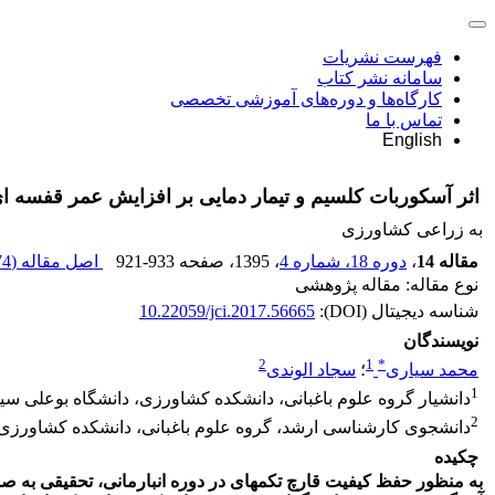
فهرست نشریات
سامانه نشر کتاب
کارگاه‌ها و دوره‌های آموزشی تخصصی
تماس با ما
English
اثر آسکوربات کلسیم و تیمار دمایی بر افزایش عمر قفسه ا
به زراعی کشاورزی
مقاله 14
،
دوره 18، شماره 4
، 1395
، صفحه
921-933
اصل مقاله (
 K
نوع مقاله: مقاله پژوهشی
شناسه دیجیتال (DOI):
10.22059/jci.2017.56665
نویسندگان
2
1
*
محمد سیاری
؛
سجاد الوندی
1
دانشیار گروه علوم باغبانی، دانشکده کشاورزی، دانشگاه بوعلی سینا
2
دانشجوی کارشناسی ارشد، گروه علوم باغبانی، دانشکده کشاورزی، د
چکیده