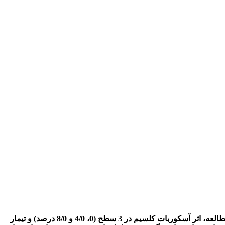
به منظور حفظ کیفیت قارچ تکمه­ای در دوره انبارمانی، تحقیقی به صورت آزمایش فاکتوریل بر پایه طرح کاملاً تصادفی اجرا گردید. در این مطالعه، اثر آسکوربات کلسیم در 3 سطح (0، 4/0 و 8/0 درصد) و تیمار