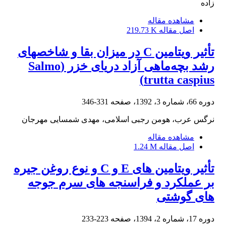
زاده
مشاهده مقاله
اصل مقاله
219.73 K
تأثیر ویتامین C در میزان بقا و شاخص‏های
رشد بچه‌ماهی آزاد دریای خزر (Salmo
trutta caspius)
دوره 66، شماره 3، 1392، صفحه
331-346
نرگس عرب، هومن رجبی اسلامی، مهدی شمسایی مهرجان
مشاهده مقاله
اصل مقاله
1.24 M
تأثیر ویتامین های E و C و نوع روغن جیره
بر عملکرد و فراسنجه های سرم جوجه
های گوشتی
دوره 17، شماره 2، 1394، صفحه
223-233