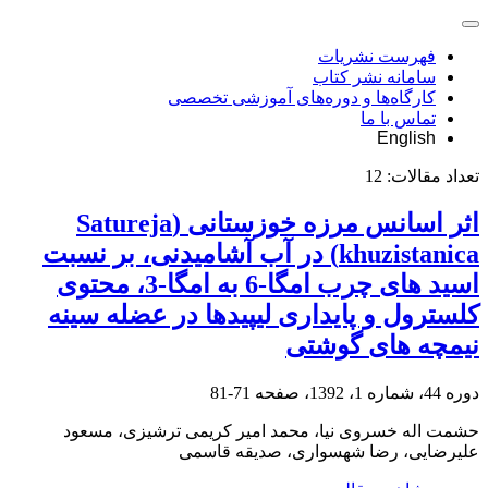
فهرست نشریات
سامانه نشر کتاب
کارگاه‌ها و دوره‌های آموزشی تخصصی
تماس با ما
English
تعداد مقالات:
12
اثر اسانس مرزه خوزستانی (Satureja
khuzistanica) در آب آشامیدنی، بر نسبت
اسید های چرب امگا-6 به امگا-3، محتوی
کلسترول و پایداری لیپیدها در عضله سینه
نیمچه های گوشتی
دوره 44، شماره 1، 1392، صفحه
71-81
حشمت اله خسروی نیا، محمد امیر کریمی ترشیزی، مسعود
علیرضایی، رضا شهسواری، صدیقه قاسمی