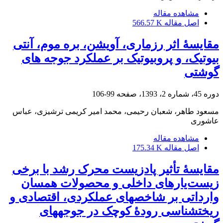
مشاهده مقاله
اصل مقاله
566.57 K
مقایسۀ اثر رزماری، آویشن، بره‏ موم، آنتی
‏بیوتیک، و پروبیوتیک بر عملکرد جوجه‏ های
گوشتی
دوره 45، شماره 2، 1393، صفحه
99-106
مسعود طاهر، شعبان رحیمی، محمد امیر کریمی ترشیزی، عباس
عاشوری
مشاهده مقاله
اصل مقاله
175.34 K
مقایسۀ تأثیر پادزیست محرک رشد با برخی
زیست‌یار‏های داخلی و محصولات همسان
وارداتی بر شاخص‏های عملکردی، اقتصادی و
ریخت‏شناسی رودۀ کوچک در جوجه‏های