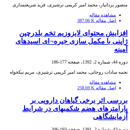
منصور یزدانیار، محمد امیر کریمی ترشیزی، فرید شریعتمداری
مشاهده مقاله
اصل مقاله
387.06 K
افزایش محتوای لایزوزیم تخم بلدرچین
ژاپنی با مکمل سازی جیره¬ای اسیدهای
آمینه
دوره 44، شماره 2، 1392، صفحه
177-186
نجمه سادات روحانی، محمد امیر کریمی ترشیزی، مریم نیکخواه
مشاهده مقاله
اصل مقاله
258.69 K
بررسی اثر برخی گیاهان دارویی بر
پارامترهای هضم شکمبه‏ای در شرایط
آزمایشگاهی
دوره 43، شماره 2، 1391، صفحه
193-206