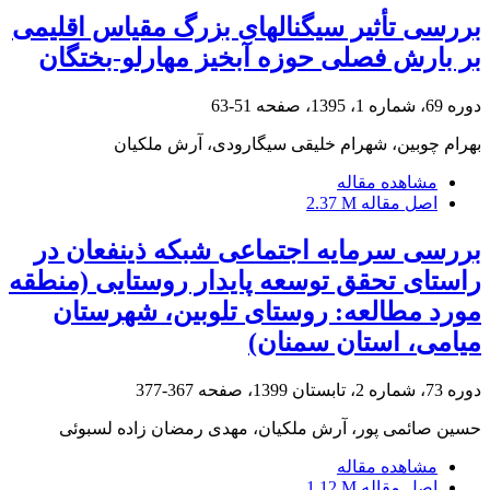
بررسی تأثیر سیگنال‎های بزرگ مقیاس اقلیمی
بر بارش فصلی حوزه آبخیز مهارلو-بختگان
دوره 69، شماره 1، 1395، صفحه
51-63
بهرام چوبین، شهرام خلیقی سیگارودی، آرش ملکیان
مشاهده مقاله
اصل مقاله
2.37 M
بررسی سرمایه اجتماعی شبکه ذینفعان در
راستای تحقق توسعه پایدار روستایی (منطقه
مورد مطالعه: روستای تلوبین، شهرستان
میامی، استان سمنان)
دوره 73، شماره 2، تابستان 1399، صفحه
367-377
حسین صائمی پور، آرش ملکیان، مهدی رمضان زاده لسبوئی
مشاهده مقاله
اصل مقاله
1.12 M