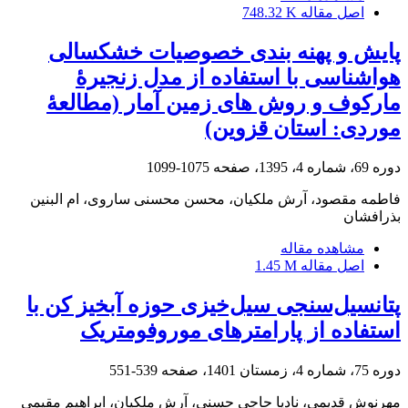
اصل مقاله
748.32 K
پایش و پهنه بندی خصوصیات خشکسالی
هواشناسی با استفاده از مدل زنجیرۀ
مارکوف و روش های زمین آمار (مطالعۀ
موردی: استان قزوین)
دوره 69، شماره 4، 1395، صفحه
1075-1099
فاطمه مقصود، آرش ملکیان، محسن محسنی ساروی، ام البنین
بذرافشان
مشاهده مقاله
اصل مقاله
1.45 M
پتانسیل‌سنجی سیل‌خیزی حوزه آبخیز کن با
استفاده از پارامترهای موروفومتریک
دوره 75، شماره 4، زمستان 1401، صفحه
539-551
مهرنوش قدیمی، نادیا حاجی حسنی، آرش ملکیان، ابراهیم مقیمی