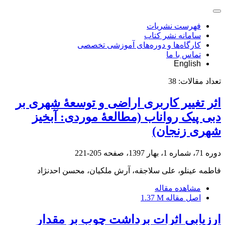
فهرست نشریات
سامانه نشر کتاب
کارگاه‌ها و دوره‌های آموزشی تخصصی
تماس با ما
English
تعداد مقالات:
38
اثر تغییر کاربری اراضی و توسعۀ شهری بر
دبی پیک رواناب (مطالعۀ موردی: آبخیز
شهری زنجان)
دوره 71، شماره 1، بهار 1397، صفحه
205-221
فاطمه عینلو، علی سلاجقه، آرش ملکیان، محسن احدنژاد
مشاهده مقاله
اصل مقاله
1.37 M
ارزیابی اثرات برداشت چوب بر مقدار