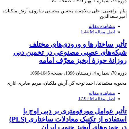
دوره 73، شماره 1، بهار 1399، صفحه
1-18
پیام ابراهیمی، علی سلاجقه، محسن محسنی ساروی، آرش ملکیان،
امیر سعدالدین
مشاهده مقاله
اصل مقاله
1.44 M
تأثیر ساختارها و ورودی‌های مختلف
شبکه‌های عصبی مصنوعی در تخمین دبی
روزانۀ حوزۀ آبخیز معرّف امامه
دوره 70، شماره 4، زمستان 1396، صفحه
1045-1066
محبوبه معتمدنیا، احمد نوحه گر، آرش ملکیان، مریم صابری اناری
مشاهده مقاله
اصل مقاله
17.92 M
تأثیر عوامل مورفومتری بر دبی اوج با
استفاده از تکنیک معادلات ساختاری (PLS)
در حوزه‌‌های آبخیز جنوب ایران