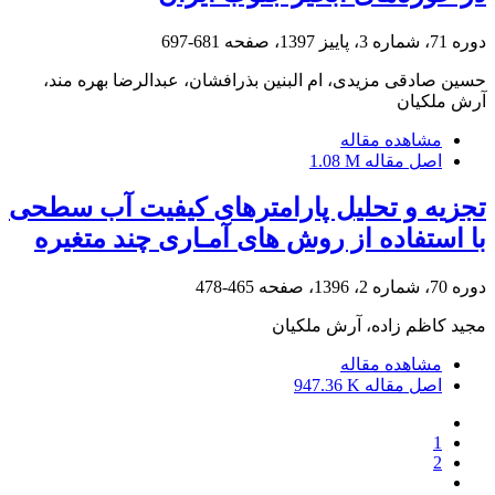
دوره 71، شماره 3، پاییز 1397، صفحه
681-697
حسین صادقی مزیدی، ام البنین بذرافشان، عبدالرضا بهره مند،
آرش ملکیان
مشاهده مقاله
اصل مقاله
1.08 M
تجزیه و تحلیل پارامترهای کیفیت آب سطحی
با استفاده از روش های آمـاری چند متغیره
دوره 70، شماره 2، 1396، صفحه
465-478
مجید کاظم زاده، آرش ملکیان
مشاهده مقاله
اصل مقاله
947.36 K
1
2