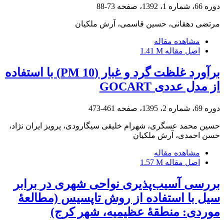
دوره 66، شماره 1، 1392، صفحه
73-88
مرتضی دهقانی، حسین قاسمی، آرش ملکیان
مشاهده مقاله
اصل مقاله
1.41 M
برآورد غلظت گرد و غبار (PM 10) با استفاده
از مدل عددی GOCART
دوره 69، شماره 2، 1395، صفحه
461-473
حسین محمد عسگری، شهرام خلیقی سیگارودی، پرویز ایران نژاد،
حسن احمدی، آرش ملکیان
مشاهده مقاله
اصل مقاله
1.57 M
بررسی آسیب‌پذیری نواحی شهری در برابر
سیل با استفاده از روش تاپسیس (مطالعۀ
موردی: منطقۀ عظیمیه، شهر کرج)