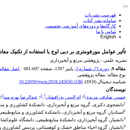
فهرست نشریات
سامانه نشر کتاب
کارگاه‌ها و دوره‌های آموزشی تخصصی
تماس با ما
English
تأثیر عوامل مورفومتری بر دبی اوج با استفاده از تکنیک معادلات ساختاری (PLS) در حوزه‌‌
نشریه علمی - پژوهشی مرتع و آبخیزداری
مقاله 9
،
دوره 71، شماره 3
، پاییز 1397
، صفحه
681-697
اصل مقاله 
نوع مقاله: مقاله پژوهشی
شناسه دیجیتال (DOI):
10.22059/jrwm.2018.245650.1186
نویسندگان
3
2
*
1
حسین صادقی مزیدی
؛
ام البنین بذرافشان
؛
عبدالرضا بهره مند
؛
1
دانشجوی دکتری، گروه مرتع و آبخیزداری، دانشکدۀ کشاورزی و منا
2
استادیار، گروه مرتع و آبخیزداری، دانشکدۀ کشاورزی و منابع‌طبیع
3
دانشیار، گروه آبخیزداری، دانشکدۀ منابع‌طبیعی، دانشگاه علوم‌کش
4
دانشیار، گروه احیاء مناطق خشک و کوهستانی، پردیس کشاورزی و م