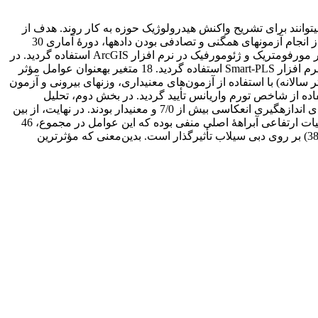
وانند برای تشریح واکنش هیدرولوژیک حوزه به کار روند. هدف از
این تحقیق بررسی میزان تأثیر پارامترهای مختلف مرتبط با مورفومتری بر روی دبی اوج در 108 ایستگاه آب­سنجی در جنوب ایران است. پس از انجام آزمون­های همگنی و تصادفی بودن داده­ها، دورۀ آماری 30
ساله (1362-1363 تا 1392-1393) انتخاب و از این دورۀ آماری برای انتخاب مناسب‌ترین تابع توزیع احتمال و در مجموع برآورد مقادیر 84 پارامتر مورفومتریک و ژئومورفیک در نرم افزار ArcGIS استفاده گردید. در
این تحقیق، برای بررسی مؤثرترین عوامل بر میزان دبی حداکثر سالانه، از مدل‌سازی معادلات ساختاری با رویکرد حداقل مربعات جزئی در نرم افزار Smart-PLS استفاده گردید. 18 متغیر به­عنوان عوامل مؤثر
لانه) با استفاده از آزمون‌های معنی­داری، وزن­های بیرونی و آزمون
اده از شاخص تورم واریانس تأیید گردید. در بخش دوم، تحلیل
مدل‌های اندازه­گیری انعکاسی (سایر متغیرها) در دو مرحلۀ آزمون پایایی و آزمون روایی مورد بررسی قرار گرفت. کلیه بارهای عاملی مدل­های اندازه­گیری انعکاسی بیش از 7/0 و معنی­دار بودند. در نهایت، از بین
بیش از 84 سازه، اثر زمان تمرکز و نسبت ارتفاعی مثبت و اثر ضریب کشیدگی میلر، خصوصیات شیب آبراهۀ اصلی، عدد ارتفاعی و خصوصیات ارتفاعی آبراهۀ اصلی منفی بوده که این عوامل در مجموع، 46
درصد از تغییرات دبی حداکثر سالانه در حوزه‌های جنوبی ایران را پیش‌بینی می‌کنند و در مجموع زمان تمرکز به صورت مستقیم (به میزان 38/0) بر روی دبی سیلاب تأثیرگذار است. بدین‌معنی که مؤثرترین