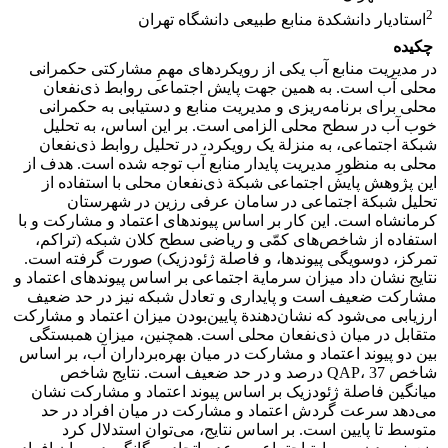
2
استادیار دانشکدة منابع طبیعی دانشگاه تهران
چکیده
در مدیریت منابع آب یکی از رویکردهای مهم‌ِ مشارکتی حکمرانی
محلی آب است. به همین جهت پایش اجتماعی روابط ذی‌نفعان
محلی برای برنامه‌ریزی و مدیریت منابع و دستیابی به حکمرانی
خوب آب در سطح محلی الزامی است. بر این اساس، به تحلیل
شبکة اجتماعی، به منزلة یک رویکرد، در تحلیل روابط ذی‌نفعان
محلی به منظورِ مدیریت پایدار منابع آب توجه شده است. هدف از
این پژوهش پایش اجتماعی شبکة ذی‌نفعان محلی با استفاده از
تحلیل شبکة اجتماعی در سامان عرفی رزین در شهرستان
کرمانشاه است. این کار بر اساس پیوند‌های اعتماد و مشارکت و با
استفاده از شاخص‌های کمّی و ریاضی سطح کلان شبکه (تراکم،
تمرکز، دوسویگی پیوندها، و فاصلة ژئودزیک) صورت گرفته است.
نتایج نشان داد میزان سرمایة اجتماعی بر اساس پیوندهای اعتماد و
مشارکت ضعیف است و پایداری و تعادل شبکه نیز در حد ضعیف
ارزیابی می‌شود که نشان‌دهندة پایین‌بودن میزان اعتماد و مشارکت
متقابل در میان ذی‌نفعان محلی است. همچنین، میزان همبستگی
بین دو پیوند اعتماد و مشارکت در میان بهره‌برداران آب، بر اساس
شاخص QAP، 37 درصد و در حد ضعیف است. نتایج شاخص
میانگین فاصلة ژئودزیک بر اساس پیوند اعتماد و مشارکت نشان
می‌دهد سرعت گردش اعتماد و مشارکت در میان افراد در حد
متوسط تا پایین است. بر اساس نتایج، می‌توان استدلال کرد