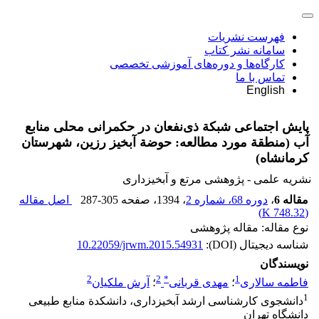
فهرست نشریات
سامانه نشر کتاب
کارگاه‌ها و دوره‌های آموزشی تخصصی
تماس با ما
English
پایش اجتماعی شبکة ذی‌نفعان در حکمرانی محلی منابع
آب (منطقة مورد مطالعه: حوضة آبخیز رزین، شهرستان
کرمانشاه)
نشریه علمی - پژوهشی مرتع و آبخیزداری
مقاله 6
،
دوره 68، شماره 2
، 1394
، صفحه
287-305
اصل مقاله
)
748.32 K
(
نوع مقاله: مقاله پژوهشی
شناسه دیجیتال (DOI):
10.22059/jrwm.2015.54931
نویسندگان
2
2
*
1
فاطمه سالاری
؛
مهدی قربانی
؛
آرش ملکیان
1
دانشجوی کارشناسی ارشد آبخیزداری، دانشکدة منابع طبیعی
دانشگاه تهران