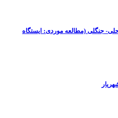
حلی- جنگلی (مطالعه موردی: ایستگاه
هریار