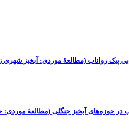
بی پیک رواناب (مطالعۀ موردی: آبخیز شهری ز
در حوزه‌های آبخیز جنگلی (مطالعۀ موردی: حو