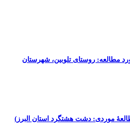
رد مطالعه: روستای تلوبین، شهرستان
لعۀ موردی: دشت هشتگرد استان البرز)