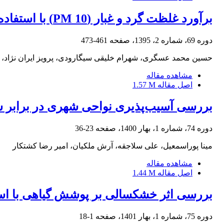
برآورد غلظت گرد و غبار (PM 10) با استفاده از مدل عددی GOCART
دوره 69، شماره 2، 1395، صفحه
461-473
حسین محمد عسگری، شهرام خلیقی سیگارودی، پرویز ایران نژاد،
مشاهده مقاله
اصل مقاله
1.57 M
بررسی آسیب‌پذیری نواحی شهری در برابر س
دوره 74، شماره 1، بهار 1400، صفحه
23-36
مینا پوراسمعیل، علی سلاجقه، آرش ملکیان، امیر رضا کشتکار
مشاهده مقاله
اصل مقاله
1.44 M
بررسی اثر خشکسالی بر پوشش گیاهی با است
دوره 75، شماره 1، بهار 1401، صفحه
1-18