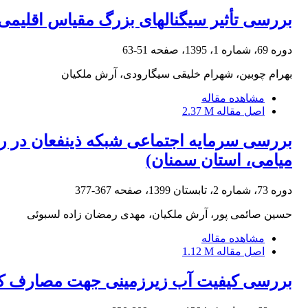
بررسی تأثیر سیگنال‎های بزرگ مقیاس اقلیمی بر بارش فصلی حوزه آبخیز مهارلو-بختگان
دوره 69، شماره 1، 1395، صفحه
51-63
بهرام چوبین، شهرام خلیقی سیگارودی، آرش ملکیان
مشاهده مقاله
اصل مقاله
2.37 M
بررسی سرمایه اجتماعی شبکه ذینفعان در را
میامی، استان سمنان)
دوره 73، شماره 2، تابستان 1399، صفحه
367-377
حسین صائمی پور، آرش ملکیان، مهدی رمضان زاده لسبوئی
مشاهده مقاله
اصل مقاله
1.12 M
بررسی کیفیت آب زیرزمینی جهت مصارف کشا