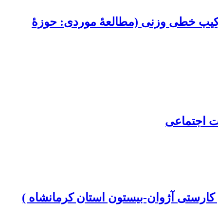
 ترکیب خطی وزنی (مطالعۀ موردی: حوزۀ
ت اجتماعی
 کارستی آژوان-بیستون استان کرمانشاه )