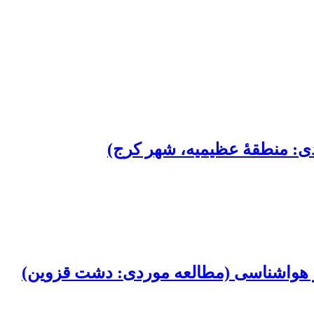
دی: منطقۀ عظیمیه، شهر کرج)
و هواشناسی (مطالعه موردی: دشت قزوین)