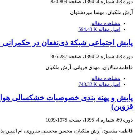
دوره 68، شماره 4، 1394، صفحه
809-820
آرش ملکیان، مهسا میردشتوان
مشاهده مقاله
اصل مقاله
594.43 K
پایش اجتماعی شبکة ذی‌نفعان در حکمرانی م
دوره 68، شماره 2، 1394، صفحه
287-305
فاطمه سالاری، مهدی قربانی، آرش ملکیان
مشاهده مقاله
اصل مقاله
748.32 K
پایش و پهنه بندی خصوصیات خشکسالی هواشن
قزوین)
دوره 69، شماره 4، 1395، صفحه
1075-1099
فاطمه مقصود، آرش ملکیان، محسن محسنی ساروی، ام البنین بذ