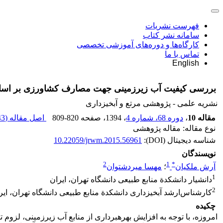
فهرست نشریات
سامانه نشر کتاب
کارگاه‌ها و دوره‌های آموزشی تخصصی
تماس با ما
English
بررسی کیفیت آب زیرزمینی جهت مصارف کشاورزی بر اساس 
نشریه علمی - پژوهشی مرتع و آبخیزداری
مقاله 10
،
دوره 68، شماره 4
، 1394
، صفحه
809-820
اصل مقاله (
 K
نوع مقاله: مقاله پژوهشی
شناسه دیجیتال (DOI):
10.22059/jrwm.2015.56961
نویسندگان
2
1
*
آرش ملکیان
؛
مهسا میردشتوان
1
دانشیار دانشکدة منابع طبیعی دانشگاه تهران، ایران
2
کارشناس‌ارشد آبخیزداری دانشکدة منابع طبیعی دانشگاه تهران، ایر
چکیده
امروزه، با توجه به افزایش بهره‏برداری از منابع آب زیرزمینی، لزوم ت