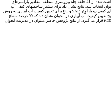
زیرزمینی بهره برد. منطقة مورد مطالعه در تحقیق حاضر آبخوان دشت هشتگرد است. در این تحقیق نخست، با استفاده از داده‏های کیفی برداشت‌شده از 41 حلقه چاه پیزومتری منطقه، مقادیر پارامترهای
ریجینگ، کوکریجینگ و IDW بهترین مدل برای پهنه‏بندی کیفی آبخوان انتخاب شد. نتایج نشان داد برای بیشتر شاخص‏های کیفی آب
زیرزمینی بر اساس ارزیابی متقابل و RMSE، کوکریجینگ بهتر از سایر روش‏ها شاخص‏های کیفی را شبیه‏سازی می‏کند. سپس، از میان پارامترهای کیفی دو پارامتر SAR و EC برای تعیین کیفیت آب آبیاری به روش
ویلکوکس انتخاب شد و نقشه‏های پهنه‏بندی بر اساس این دو پارامتر با استفاده از امکانات زمین‌آماری نرم‏افزار ArcGIS نسخة 10 تهیه شد. نتایج تعیین کیفیت آب آبیاری در آبخوان نشان داد که 99 درصد سطح
آبخوان بر اساس روش طبقه‏بندی ویلکوکس برای تعیین کیفیت آب آبیاری در ردة خوب (C2S1) و 1 درصد از سطح آبخوان در ردة متوسط (C3S1) قرار می‌گیرد. از نتایج پژوهش حاضر می‏توان در مدیریت آبخوان