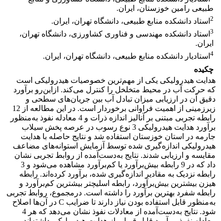
طبیعی رامین خوزستان، ایران.
2
استاد دانشکده منابع طبیعی، دانشگاه تهران، ایران.
3
استاد دانشکده مهندسی و فناوری کشاورزی، دانشگاه تهران،
ایران.
4
استادیار دانشکده منابع طبیعی، دانشگاه تهران، ایران.
چکیده
هدایت هیدرولیکی یکی از مهم‌ترین خصوصیات هیدرولیکی است
که حرکت آب در محیط متخلخل را کنترل می‌کند. ازاین‌رو برآورد
دقیق آن در ارزیابی میزان تبادل آب بین جریان‌های سطحی و
زیرزمینی از اهمیت فراوانی برخوردار است. در این مطالعه از 12
رابطه تجربی مبتنی بر آنالیز اندازه ذرات و 4 معادله نفوذ به‌منظور
برآورد هدایت هیدرولیکی 3 نوع رسوب در عرصه پخش سیلاب
جارمه در استان خوزستان استفاده شد و نتایج حاصله با هدایت
هیدرولیکی اندازه‌گیری شده توسط آزمایش استوانه‌های مضاعف
مقایسه و ارزیابی شدند. نتایج به‌دست‌آمده از روابط تجربی نشان
داد که در 9 رابطه بیش‌برآورد یا کم‌برآورد مشاهده می‌شود و 3
رابطه نزدیک به مقادیر اندازه‌گیری شده، برآورد کرده‌اند. رابطه
هیزن بیشترین بیش‌برآورد، رابطه اسلیچتر بیشترین کم‌برآورد و
رابطه شفرد بهترین برآورد را داشته است. درمجموع، روابط تجربی
به‌منظور قابل استفاده بودن نیاز دارند تا ضرایب C در آن‌ها اصلاح
شود. نتایج به‌دست‌آمده از معادلات نفوذ نشان می‌دهد که هر 4
معادله نفوذ، برآورد قابل قبولی از هدایت هیدرولیکی داشته‌اند و