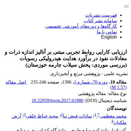
فهرست نشریات
سامانه نشر کتاب
کارگاه‌ها و دوره‌های آموزشی تخصصی
تماس با ما
English
ارزیابی کارایی روابط تجربی مبتنی بر آنالیز اندازه ذرات و
معادلات نفوذ در برآورد هدایت هیدرولیکی رسوبات
(بررسی موردی: پخش سیلاب جارمه خوزستان)
نشریه علمی - پژوهشی مرتع و آبخیزداری
مقاله 18
،
دوره 70، شماره 1
، 1396
، صفحه
235-246
اصل مقاله
)
1.57 M
(
نوع مقاله: مقاله پژوهشی
شناسه دیجیتال (DOI):
10.22059/jrwm.2017.61980
نویسندگان
3
2
1
*
محمد معظمی
؛
سادات فیض نیا
؛
مجید خیاط خلقی
؛
آرش
4
ملکیان
1
استادیار دانشکده منابع طبیعی، دانشگاه کشاورزی و منابع