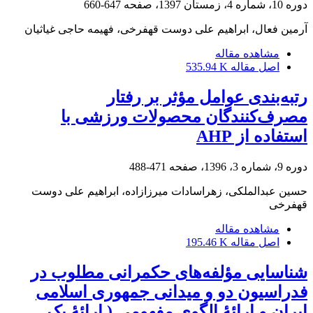
دوره 10، شماره 4، زمستان 1397، صفحه
647-660
آرمین فعال، ابراهیم علی دوست قهفرخی، فهیمه حاجی غیاثیان
مشاهده مقاله
اصل مقاله
535.94 K
رتبه‌بندی عوامل مؤثر بر رفتار
مصرف‌کنندگان محصولات ورزشی با
استفاده از AHP
دوره 9، شماره 3، 1396، صفحه
471-488
حسین عبدالملکی، زهراسادات میرزازاده، ابراهیم علی دوست
قهفرخی
مشاهده مقاله
اصل مقاله
195.46 K
شناسایی مؤلفه‌های حکمرانی مطلوب در
فدراسیون دو و میدانی جمهوری اسلامی
ایران و ارائۀ الگوی مفهومی ( ارائۀ یک