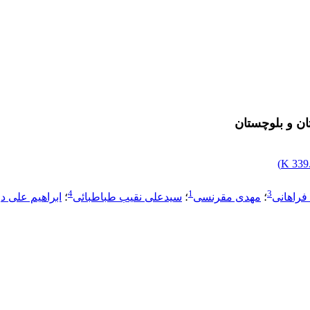
ن و بلوچستان
)
339.
4
1
3
فراهانی
؛
مهدی مقرنسی
؛
سیدعلی نقیب طباطبائی
؛
ابراهیم علی 