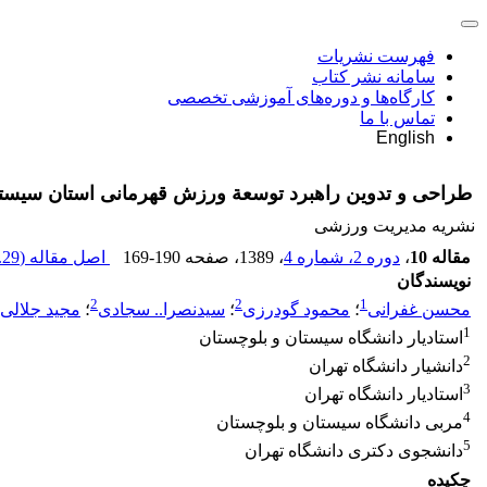
فهرست نشریات
سامانه نشر کتاب
کارگاه‌ها و دوره‌های آموزشی تخصصی
تماس با ما
English
طراحی و تدوین راهبرد توسعة ورزش قهرمانی استان سیستا
نشریه مدیریت ورزشی
مقاله 10
،
دوره 2، شماره 4
، 1389
، صفحه
169-190
اصل مقاله (
29 K
نویسندگان
2
2
1
محسن غفرانی
؛
محمود گودرزی
؛
سیدنصرا.. سجادی
؛
مجید جلالی 
1
استادیار دانشگاه سیستان و بلوچستان
2
دانشیار دانشگاه تهران
3
استادیار دانشگاه تهران
4
مربی دانشگاه سیستان و بلوچستان
5
دانشجوی دکتری دانشگاه تهران
چکیده