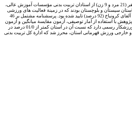
هدف از انجام این پژوهش، طراحی و تدوین راهبرد توسعة ورزش قهرمانی استان سیستان و بلوچستان است. نمونة آماری این پژوهش، 30 نفر (21 مرد و 9 زن) از استادان تربیت بدنی مؤسسات آموزش عالی،
استان سیستان و بلوچستان بودند که در زمینة فعالیت های ورزشی
نقش داشتند. ابزار جمع آوری داده ها ، پرسشنامة محقق ساخته است که روایی آن توسط چند تن از استادان صاحب نظر و پایایی آن با روش آلفای کرونباخ (92 درصد) تایید شده بود. پرسشنامه مشتمل بر 46
وهش با استفاده از آمار توصیفی، آزمون مقایسة میانگین و آزمون
فریدمن مورد تجزیه و تحلیل قرار گرفت. یافته های پژوهش نشان داد، استان سیستان و بلوچستان با 5/2 میلیون نفر جمعیت حدود 58 هزار ورزشکار رسمی دارد که نسبت آن در استان کمتر از 01/0 درصد در
و خارجی ورزش قهرمانی استان، محرز شد که ادارة کل تربیت بدنی