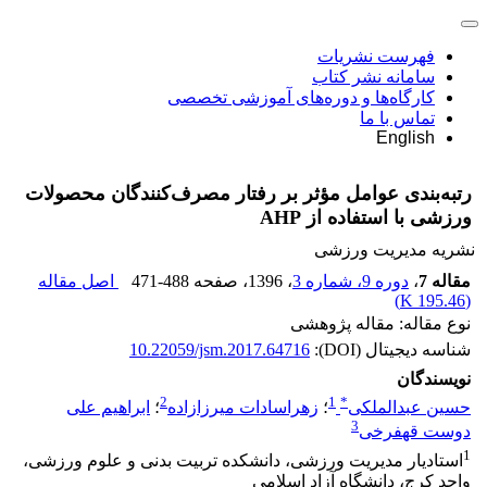
فهرست نشریات
سامانه نشر کتاب
کارگاه‌ها و دوره‌های آموزشی تخصصی
تماس با ما
English
رتبه‌بندی عوامل مؤثر بر رفتار مصرف‌کنندگان محصولات
ورزشی با استفاده از AHP
نشریه مدیریت ورزشی
مقاله 7
،
دوره 9، شماره 3
، 1396
، صفحه
471-488
اصل مقاله
)
195.46 K
(
نوع مقاله: مقاله پژوهشی
شناسه دیجیتال (DOI):
10.22059/jsm.2017.64716
نویسندگان
2
1
*
حسین عبدالملکی
؛
زهراسادات میرزازاده
؛
ابراهیم علی
3
دوست قهفرخی
1
استادیار مدیریت ورزشی، دانشکده تربیت بدنی و علوم ورزشی،
واحد کرج، دانشگاه آزاد اسلامی