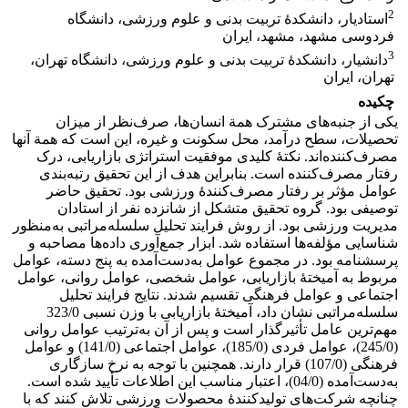
2
استادیار، دانشکدۀ تربیت بدنی و علوم ورزشی، دانشگاه
فردوسی مشهد، مشهد، ایران
3
دانشیار، دانشکدۀ تربیت بدنی و علوم ورزشی، دانشگاه تهران،
تهران، ایران
چکیده
یکی از جنبه‌های مشترک همة انسان‌ها، صرف‌نظر از میزان
تحصیلات، سطح درآمد، محل سکونت و غیره، این است که همة آنها
مصرف‌کننده‌اند. نکتۀ کلیدی موفقیت استراتژی بازاریابی، درک
رفتار مصرف‌کننده است. بنابراین هدف از این تحقیق رتبه‌بندی
عوامل مؤثر بر رفتار مصرف‌کنندۀ ورزشی بود. تحقیق حاضر
توصیفی بود. گروه تحقیق متشکل از شانزده نفر از استادان
مدیریت ورزشی بود. از روش فرایند تحلیل سلسله‌مراتبی به‌منظور
شناسایی مؤلفه‌ها استفاده شد. ابزار جمع‌آوری داده‌ها مصاحبه و
پرسشنامه بود. در مجموع عوامل به‌دست‌آمده به پنج دسته، عوامل
مربوط به آمیختۀ بازاریابی، عوامل شخصی، عوامل روانی، عوامل
اجتماعی و عوامل فرهنگی تقسیم شدند. نتایج فرایند تحلیل
سلسله‌مراتبی نشان داد، آمیختۀ بازاریابی با وزن نسبی 323/0
مهم‌ترین عامل تأثیرگذار است و پس از آن به‌ترتیب عوامل روانی
(245/0)، عوامل فردی (185/0)، عوامل اجتماعی (141/0) و عوامل
فرهنگی (107/0) قرار دارند. همچنین با توجه به نرخ سازگاری
به‌دست‌آمده (04/0)، اعتبار مناسب این اطلاعات تأیید شده است.
چنانچه شرکت‌های تولیدکنندۀ محصولات ورزشی تلاش کنند که با