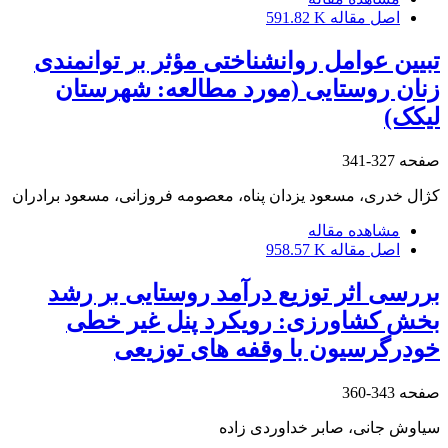
اصل مقاله
591.82 K
تبیین عوامل روانشناختی مؤثر بر توانمندی
زنان روستایی (مورد مطالعه: شهرستان
لیکک)
صفحه
327-341
کژال خدری، مسعود یزدان پناه، معصومه فروزانی، مسعود برادران
مشاهده مقاله
اصل مقاله
958.57 K
بررسی اثر توزیع درآمد روستایی بر رشد
بخش کشاورزی: رویکرد پنل غیر خطی
خودرگرسیون با وقفه های توزیعی
صفحه
343-360
سیاوش جانی، صابر خداوردی زاده