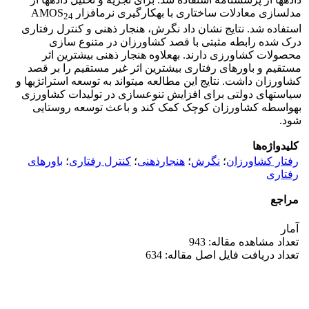
مدلسازی معادلات ساختاری با به­کارگیری نرم­افزار AMOS
24
استفاده شد. نتایج نشان داد نگرش، هنجار ذهنی و کنترل رفتاری
درک شده رابطه مثبتی با قصد کشاورزان در متنوع سازی
محصولات کشاورزی دارند. به­علاوه هنجار ذهنی بیشترین اثر
مستقیم و باورهای رفتاری بیشترین اثر غیر مستقیم را بر قصد
کشاورزان داشت. نتایج این مطالعه می­تواند به توسعه استراتژی­ها و
سیاست­های دولتی برای افزایش تنوع­سازی در تولیدات کشاورزی
به­واسطه کشاورزان کوچک کمک کند و باعث توسعه روستایی
شود.
کلیدواژه‌ها
رفتار کشاورزان
؛
نگرش
؛
هنجارذهنی
؛
کنترل رفتاری
؛
باورهای
رفتاری
مراجع
آمار
تعداد مشاهده مقاله: 943
تعداد دریافت فایل اصل مقاله: 634