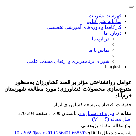
فهرست نشریات
سامانه نشر کتاب
کارگاه‌ها و دوره‌های آموزشی تخصصی
درباره ما
درباره ما
تماس با ما
شورای برنامه‌ریزی و ارتقای مجلات علمی
English
عوامل روانشناختی مؤثر بر قصد کشاورزان به‌منظور
متنوع‌سازی محصولات کشاورزی؛ مورد مطالعه شهرستان
خرم‌آباد
تحقیقات اقتصاد و توسعه کشاورزی ایران
مقاله 7
،
دوره 51، شماره 2
، تابستان 1399
، صفحه
279-293
اصل مقاله (
1.15 M
)
نوع مقاله: مقاله پژوهشی
شناسه دیجیتال (DOI):
10.22059/ijaedr.2019.256401.668593