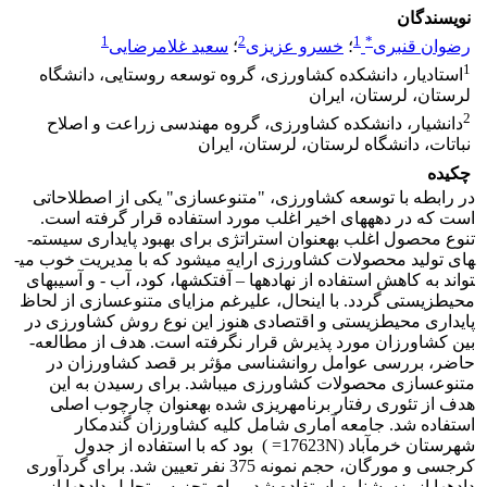
نویسندگان
1
2
1
*
رضوان قنبری
؛
خسرو عزیزی
؛
سعید غلامرضایی
1
استادیار، دانشکده کشاورزی، گروه توسعه روستایی، دانشگاه
لرستان، لرستان، ایران
2
دانشیار، دانشکده کشاورزی، گروه مهندسی زراعت و اصلاح
نباتات، دانشگاه لرستان، لرستان، ایران
چکیده
در رابطه با توسعه کشاورزی، "متنوع­سازی" یکی از اصطلاحاتی
است که در دهه­های اخیر اغلب مورد استفاده قرار گرفته است.
تنوع محصول اغلب به­عنوان استراتژی برای بهبود پایداری سیستم­
های تولید محصولات کشاورزی ارایه می­شود که با مدیریت خوب می­
تواند به کاهش استفاده از نهاده­ها – آفت­کش­ها، کود، آب - و آسیب­های
محیط­زیستی گردد. با این­حال، علی­رغم مزایای متنوع­سازی از لحاظ
پایداری محیط­زیستی و اقتصادی هنوز این نوع روش کشاورزی در
بین کشاورزان مورد پذیرش قرار نگرفته است. هدف از مطالعه­
حاضر، بررسی عوامل روانشناسی مؤثر بر قصد کشاورزان در
متنوع­سازی محصولات کشاورزی می­باشد. برای رسیدن به این
هدف از تئوری رفتار برنامه­ریزی شده به­عنوان چارچوب اصلی
استفاده شد. جامعه آماری شامل کلیه کشاورزان گندمکار
شهرستان خرم­آباد (17623N= ) بود که با استفاده از جدول
کرجسی و مورگان، حجم نمونه 375 نفر تعیین شد. برای گردآوری
داده­ها از پزسشنامه استفاده شد. برای تجزیه و تحلیل داده­ها از