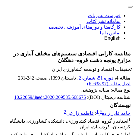
فهرست نشریات
سامانه نشر کتاب
کارگاه‌ها و دوره‌های آموزشی تخصصی
تماس با ما
English
مقایسه کارایی اقتصادی سیستم‌های مختلف آبیاری در
مزارع یونجه دشت قروه- دهگلان
تحقیقات اقتصاد و توسعه کشاورزی ایران
مقاله 4
،
دوره 51، شماره 2
، تابستان 1399
، صفحه
231-242
اصل مقاله (
638.97 K
)
نوع مقاله: مقاله پژوهشی
شناسه دیجیتال (DOI):
10.22059/ijaedr.2020.269585.668675
نویسندگان
2
1
*
حامد قادر زاده
؛
فاطمه زارعی
1
استادیار گروه اقتصاد کشاورزی، دانشکده کشاورزی،‌ دانشگاه
کردستان، کردستان، ایران
2
دانشجوی کارشناسی ارشد، گروه اقتصاد کشاورزی، دانشکده