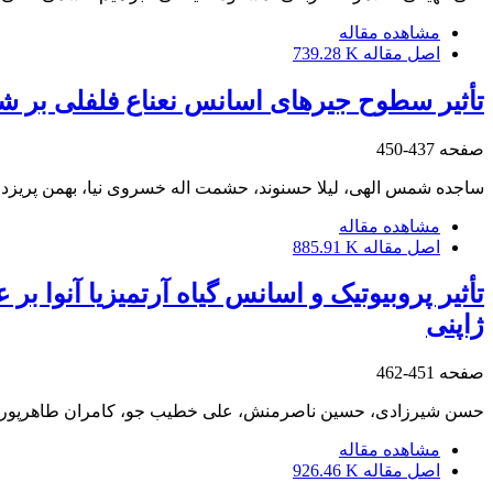
مشاهده مقاله
اصل مقاله
739.28 K
تأثیر سطوح جیره‏ای اسانس نعناع فلفلی بر شا
صفحه
437-450
ساجده شمس الهی، لیلا حسنوند، حشمت اله خسروی نیا، بهمن پریزدای
مشاهده مقاله
اصل مقاله
885.91 K
تأثیر پروبیوتیک و اسانس گیاه آرتمیزیا آنوا ب
ژاپنی
صفحه
451-462
حسن شیرزادی، حسین ناصرمنش، علی خطیب جو، کامران طاهرپور، 
مشاهده مقاله
اصل مقاله
926.46 K