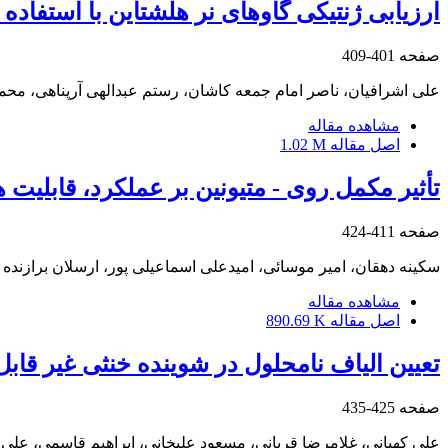
ارزیابی ژنتیکی گاوهای نر هلشتاین با استفا
صفحه
401-409
علی اشرافیان، ناصر امام جمعه کاشان، رستم عبدالهی آرپناهی، محمد 
مشاهده مقاله
اصل مقاله
1.02 M
تأثیر مکمل روی - متیونین بر عملکرد، قابلیت‌
صفحه
411-424
سکینه دهقان، امیر موسائی، امیدعلی اسماعیلی پور، ارسلان برازنده
مشاهده مقاله
اصل مقاله
890.69 K
تعیین الیاف نامحلول در شوینده خنثی غیر قا
صفحه
425-435
علی کهیانی، غلامرضا قربانی، مسعود علیخانی، ابراهیم قاسمی، عل