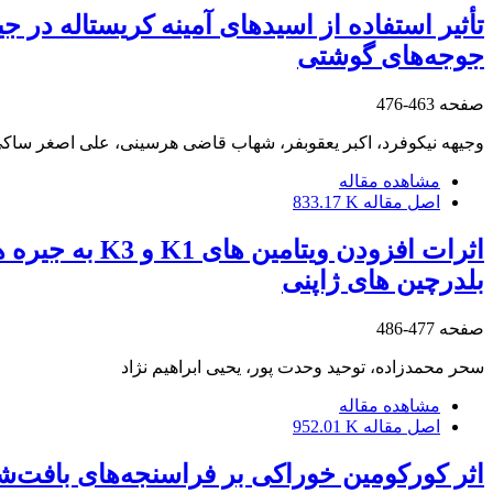
تأثیر استفاده از اسیدهای آمینه کریستاله در 
جوجه‌های گوشتی
صفحه
463-476
وجیهه نیکوفرد، اکبر یعقوبفر، شهاب قاضی هرسینی، علی اصغر ساک
مشاهده مقاله
اصل مقاله
833.17 K
اثرات افزودن
بلدرچین های ژاپنی
صفحه
477-486
سحر محمدزاده، توحید وحدت پور، یحیی ابراهیم نژاد
مشاهده مقاله
اصل مقاله
952.01 K
اثر کورکومین خوراکی بر فراسنجه‌های بافت