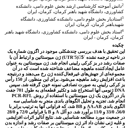
2
دانش آموخته کارشناسی ارشد بخش علوم دامی، دانشکده
کشاورزی، دانشگاه شهید باهنر کرمان، کرمان، ایران
3
استادیار بخش علوم دامی، دانشکده کشاورزی، دانشگاه
شهیدباهنر کرمان، کرمان، ایران
4
استاد بخش علوم دامی، دانشکده کشاورزی، دانشگاه شهید باهنر
کرمان، کرمان - ایران
چکیده
این تحقیق با هدف بررسی چندشکلی موجود در اگزون شماره یک
در ناحیه ترجمه نشده ˊ5َ(5'UTR) ژن میوستاتین و ارتباط آن با
صفات رشد در بز کرکی رایینی انجام شد. ژن میوستاتین به عنوان
عامل ایجادکننده ماهیچه مضاعف شناخته شده است که در آن
مجموعه‌ای از جهش‌های غیرفعال‌کننده ژن رخ می‌دهند و درنتیجه
باعث افزایش رشد ماهیچه می‌شود. برای این منظور، از 150 رأس
بز کرکی رایینی به صورت تصادفی نمونه خون گرفته شد. سپس
DNA ژنومی آنها استخراج شد و تکثیر قطعه‌ای به طول 701 جفت
باز در اگزون یک ژن میوستاتین با استفاده از روش PCR-RFL
انجام شد. تجزیه و تحلیل الگوهای باندی منجر به شناسایی سه
الگوی باندی AA،AB و BB شد، که فراوانی آنها به ترتیب برابر با
56/0، 33/0 و 11/0 برآورد شد. دو آلل A و B با فراوانی 72/0 و 28/0
در جمعیت مورد مطالعه شناسایی شد. نتایج آنالیز اثرات افزایشی
و غلبه ژنی نشان داد اثر ژن میوستاتین بر صفات رشد و اندازه بدن