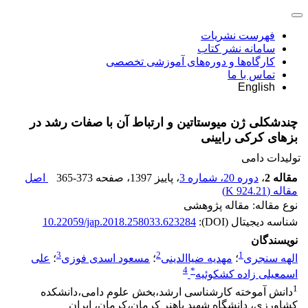
فهرست نشریات
سامانه نشر کتاب
کارگاه‌ها و دوره‌های آموزشی تخصصی
تماس با ما
English
چندشکلی ژن میوستاتین و ارتباط آن با صفات رشد در
بزهای کرکی رایینی
تولیدات دامی
مقاله 2
،
دوره 20، شماره 3
، پاییز 1397
، صفحه
365-373
اصل
مقاله (
924.21 K
)
نوع مقاله: مقاله پژوهشی
شناسه دیجیتال (DOI):
10.22059/jap.2018.258033.623284
نویسندگان
3
2
1
الهه سنجری
؛
مهدیه ضیاالدینی
؛
مسعود اسدی فوزی
؛
علی
4
*
اسمعیلی زاده کشکوئیه
1
دانش آموخته کارشناسی ارشد،بخش علوم دامی،دانشکده
کشاورزی، دانشگاه شهید باهنر کرمان،کرمان، ایران