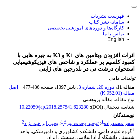
فهرست نشریات
سامانه نشر کتاب
کارگاه‌ها و دوره‌های آموزشی تخصصی
تماس با ما
English
اثرات افزودن ویتامین های K1 و K3 به جیره هایی با
کمبود کلسیم بر عملکرد و شاخص های فیزیکوشیمیایی
استخوان درشت نی در بلدرچین های ژاپنی
تولیدات دامی
مقاله 11
،
دوره 20، شماره 3
، پاییز 1397
، صفحه
477-486
اصل
مقاله (
952.01 K
)
نوع مقاله: مقاله پژوهشی
شناسه دیجیتال (DOI):
10.22059/jap.2018.257541.623280
نویسندگان
2
1
*
1
سحر محمدزاده
؛
توحید وحدت پور
؛
یحیی ابراهیم نژاد
1
گروه علوم دامی، دانشکده کشاورزی و دامپزشکی، واحد
شبستر، دانشگاه آزاد اسلامی، شبستر، ایران