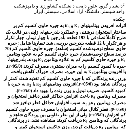
2
دانشیار گروه علوم دامی، دانشکده کشاورزی و دامپزشکی،
واحد شبستر، دانشگاه آزاد اسلامی، شبستر، ایران
چکیده
اثرات افزودن ویتامین­های
و
به جیره
حاوی
کلسیم کم بر
K
K
3
1
ساختار استخوان درشت­نی و عملکرد بلدرچین­های ژاپنی،
در قالب یک
طرح کاملاً تصادفی با 192 قطعه بلدرچین با چهار تیمار، چهار تکرار
و هر تکرار با 12 قطعه بلدرچین بررسی شد. تیمارها شامل: جیره
حاوی سطح توصیه
­شده کلسیم (شاهد)،­ جیره حاوی کلسیم کم (70
درصد سطح توصیه
­شده)، جیره حاوی کلسیم کم به علاوه ویتامین
و جیره حاوی کلسیم کم به علاوه ویتامین
بودند. بلدرچین­ها،
K
K
3
1
جیره با کمبود کلسیم را به میزان بیشتری مصرف کردند (05/0
)
.
P<
با افزودن ویتامین
به این جیره، مصرف خوراک کاهش یافت.
K
1
وزن زنده پرندگانی که با جیره
حاوی کلسیم کم تغذیه شدند کمتر از
پرندگان شاهد بود (05/0
.)
افزودن ویتامین­های
یا
به جیره با
K
K
P<
3
1
کمبود کلسیم، ضریب تبدیل و وزن زنده را بهبود داد (05/0
).
P<
مصرف ویتامین
باعث افزایش حداکثر قطر دیافیز استخوان و
K
3
مصرف ویتامین
و
، سبب افزایش حداقل قطر دیافیز شد
K
K
3
1
(05/0
). قطر کانال میانی استخوان با مصرف جیره حاوی کلسیم
P<
کم افزایش (05/0
) ولی از این نظر تفاوتی بین پرندگان شاهد و
P<
پرندگانی که ویتامین ­
دریافت کردند مشاهده نشد. در پرندگانی
K
1
که ویتامین
دریافت کردند، وزن خاکستر استخوان کمتر و
K
1