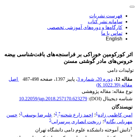
فهرست نشریات
سامانه نشر کتاب
کارگاه‌ها و دوره‌های آموزشی تخصصی
تماس با ما
English
اثر کورکومین خوراکی بر فراسنجه‌های بافت‌شناسی بیضه
خروس‌های مادر گوشتی مسنن
تولیدات دامی
مقاله 12
،
دوره 20، شماره 3
، پاییز 1397
، صفحه
487-498
اصل
مقاله (
1022.39 K
)
نوع مقاله: مقاله پژوهشی
شناسه دیجیتال (DOI):
10.22059/jap.2018.257170.623279
نویسندگان
3
2
*
1
امین کاظمی زاده
؛
احمد زارع شحنه
؛
علیرضا یوسفی
؛
حسن
5
4
مهربانی یگانه
؛
زربخت انصاری پیرسرایی
1
دانش آموخته دانشکده علوم دامی دانشگاه تهران
2