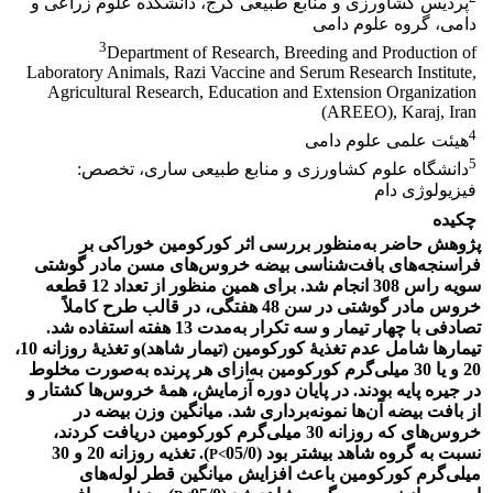
پردیس کشاورزی و منابع طبیعی کرج، دانشکده علوم زراعی و
دامی، گروه علوم دامی
3
Department of Research, Breeding and Production of
Laboratory Animals, Razi Vaccine and Serum Research Institute,
Agricultural Research, Education and Extension Organization
(AREEO), Karaj, Iran
4
هیئت علمی علوم دامی
5
دانشگاه علوم کشاورزی و منابع طبیعی ساری، تخصص:
فیزیولوژی دام
چکیده
پژوهش حاضر به
منظور
بررسی
اثر کورکومین خوراکی بر
فراسنجه‌های بافت‌شناسی بیضه خروس‌های مسن مادر گوشتی
سویه راس 308 انجام شد. برای همین منظور از تعداد 12 قطعه
خروس مادر گوشتی در سن 48 هفتگی، در قالب طرح کاملاً
تصادفی
با چهار تیمار و سه تکرار
به
مدت 13 هفته استفاده شد.
تیمارها شامل عدم تغذیۀ
کورکومین (تیمار شاهد)و تغذیۀ روزانه 10،
20 و یا 30 میلی‌گرم کورکومین به
ازای هر پرنده به‌صورت مخلوط
در جیره پایه بودند.
در پایان دوره آزمایش، همۀ خروس‌ها کشتار و
از بافت بیضه آن‌ها نمونه‌برداری شد.
میانگین وزن بیضه در
خروس‌های که روزانه 30 میلی‌گرم کورکومین دریافت کردند،
نسبت به گروه شاهد بیشتر بود (05/0
). تغذیه روزانه
20
و
30
P<
میلی‌گرم کورکومین
باعث افزایش میانگین قطر لوله‌های