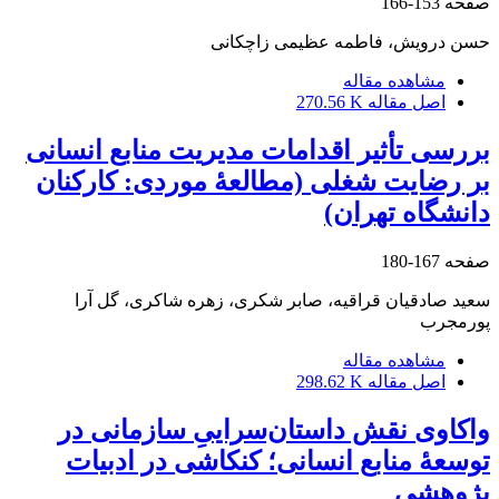
صفحه
153-166
حسن درویش، فاطمه عظیمی زاچکانی
مشاهده مقاله
اصل مقاله
270.56 K
بررسی تأثیر اقدامات مدیریت منابع انسانی
بر رضایت شغلی (مطالعۀ موردی: کارکنان
دانشگاه تهران)
صفحه
167-180
سعید صادقیان قراقیه، صابر شکری، زهره شاکری، گل آرا
پورمجرب
مشاهده مقاله
اصل مقاله
298.62 K
واکاوی نقش داستان‌سراییِ سازمانی در
توسعۀ منابع انسانی؛ کنکاشی در ادبیات
پژوهشی