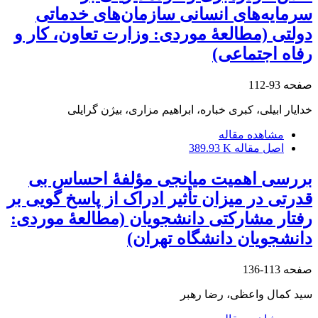
سرمایه‌های انسانی سازمان‌های خدماتی
دولتی (مطالعۀ موردی: وزارت تعاون، کار و
رفاه اجتماعی)
صفحه
93-112
خدایار ابیلی، کبری خباره، ابراهیم مزاری، بیژن گرایلی
مشاهده مقاله
اصل مقاله
389.93 K
بررسی اهمیت میانجی مؤلفۀ احساس بی
‏قدرتی در میزان تأثیر ادراک از پاسخ‏ گویی بر
رفتار مشارکتی دانشجویان (مطالعۀ موردی:
دانشجویان دانشگاه تهران)
صفحه
113-136
سید کمال واعظی، رضا رهبر