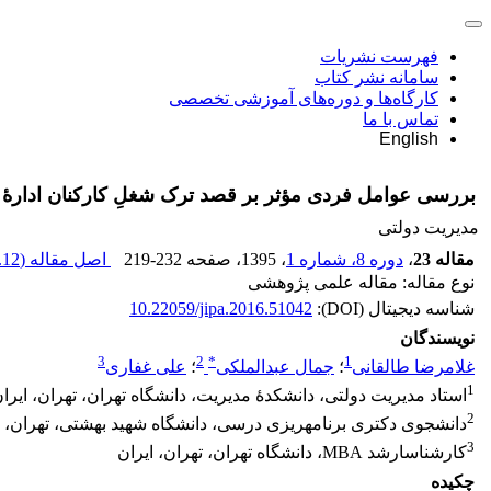
فهرست نشریات
سامانه نشر کتاب
کارگاه‌ها و دوره‌های آموزشی تخصصی
تماس با ما
English
بررسی عوامل فردی مؤثر بر قصد ترک شغلِ کارکنان ادار
مدیریت دولتی
مقاله 23
،
دوره 8، شماره 1
، 1395
، صفحه
219-232
اصل مقاله (
12 K
نوع مقاله: مقاله علمی پژوهشی
شناسه دیجیتال (DOI):
10.22059/jipa.2016.51042
نویسندگان
3
2
*
1
غلامرضا طالقانی
؛
جمال عبدالملکی
؛
علی غفاری
1
استاد مدیریت دولتی، دانشکدۀ مدیریت، دانشگاه تهران، تهران، ایرا
2
دانشجوی دکتری برنامه‎ریزی درسی، دانشگاه شهید بهشتی، تهران، ایران
3
کارشناس‎ارشد MBA، دانشگاه تهران، تهران، ایران
چکیده