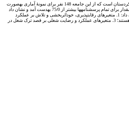
مقالۀ حاضر به بررسی عوامل فردی مؤثر بر قصد ترک شغل می‎پردازد. جامعۀ پژوهش شامل کلیۀ کارکنان ادارۀ آموزش و پرورش استان کردستان است که از این جامعه 148 نفر برای نمونۀ آماری به‎صورت
تصادفی انتخاب شدند. روش پژوهش مدل‎یابی معادلات ساختاری است. برای تعیین پایایی ابزار پژوهش از آلفای کرونباخ استفاده شد که این مقدار برای تمام پرسشنامه‎ها بیشتر از 75/0 به‎دست آمد و نشان داد
ابزارهای پژوهش پایایی مناسبی دارند. داده‎ها در دو سطح توصیفی و استنباطی به‎کمک نرم‎افزارهای LISREL وSPSS تحلیل شدند. نتایج نشان داد: 1. متغیرهای رقابت‎پذیری، خوداثربخشی و تلاش بر عملکرد
کارکنان، در سطح 01/0 درصد معنادار هستند؛ 2. متغیرهای خود اثربخشی و تلاش بر رضایت شغلی کارکنان در سطح 01/0 دارای اثر معنادار هستند؛ 3. متغیرهای عملکرد و رضایت شغلی بر قصد ترک شغل در