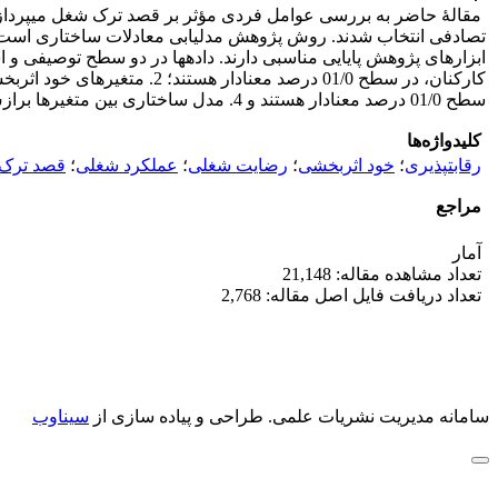
سطح 01/0 درصد معنادار هستند و 4. مدل ساختاری بین متغیرها برازش مناسبی (94/0 = GFI؛ 031/0 = RMSEA؛ 92/0 = AGFI) دارد.
کلیدواژه‌ها
رقابت‎پذیری
؛
خود اثربخشی
؛
رضایت شغلی
؛
عملکرد شغلی
؛
قصد ترک
مراجع
آمار
تعداد مشاهده مقاله: 21,148
تعداد دریافت فایل اصل مقاله: 2,768
سامانه مدیریت نشریات علمی.
طراحی و پیاده سازی از
سیناوب