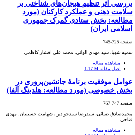
بررسی اثر تنظیم هیجان‌های شناختی بر
سلامت ذهنی و عملکرد کارکنان (مورد
مطالعه: بخش ستادی گمرک جمهوری
اسلامی ایران)
صفحه
725-745
سمیه شهبا، سید مهدی الوانی، محمد علی افشار کاظمی
مشاهده مقاله
اصل مقاله
1.17 M
عوامل موفقیت برنامۀ جانشین‌پروری در
بخش خصوصی (مورد مطالعه: هلدینگ آلفا)
صفحه
747-767
محمدصادق ضیائی، سیدرضا سیدجوادین، شهامت حسینیان، مهدی
فتاحی
مشاهده مقاله